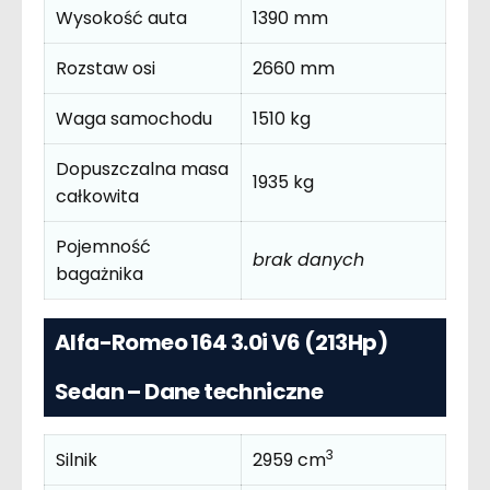
Wysokość auta
1390 mm
Rozstaw osi
2660 mm
Waga samochodu
1510 kg
Dopuszczalna masa
1935 kg
całkowita
Pojemność
brak danych
bagażnika
Alfa-Romeo 164 3.0i V6 (213Hp)
Sedan – Dane techniczne
3
Silnik
2959 cm