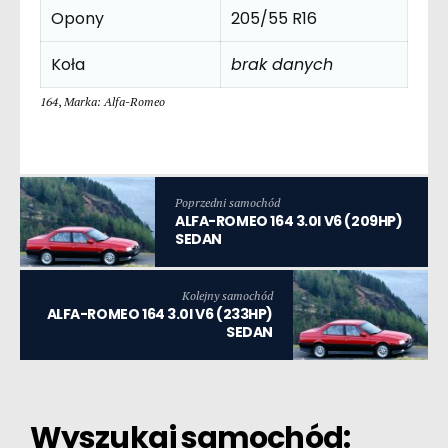
Opony
205/55 R16
Koła
brak danych
164
,
Marka: Alfa-Romeo
Poprzedni samochód
ALFA-ROMEO 164 3.0I V6 (209HP)
SEDAN
Kolejny samochód
ALFA-ROMEO 164 3.0I V6 (233HP)
SEDAN
Wyszukaj samochód: