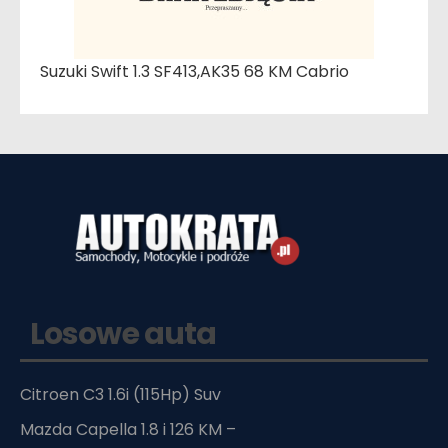
Suzuki Swift 1.3 SF413,AK35 68 KM Cabrio
Losowe auta
Citroen C3 1.6i (115Hp) Suv
Mazda Capella 1.8 i 126 KM –