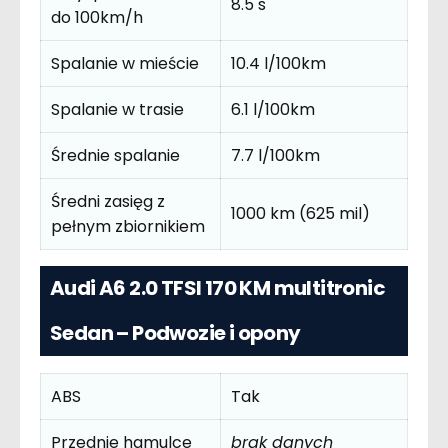
8.5 s
do 100km/h
Spalanie w mieście
10.4 l/100km
Spalanie w trasie
6.1 l/100km
Średnie spalanie
7.7 l/100km
Średni zasięg z
1000 km (625 mil)
pełnym zbiornikiem
Audi A6 2.0 TFSI 170 KM multitronic
Sedan – Podwozie i opony
ABS
Tak
Przednie hamulce
brak danych