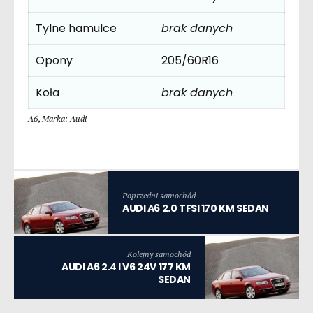
Tylne hamulce
brak danych
Opony
205/60R16
Koła
brak danych
A6
,
Marka: Audi
Poprzedni samochód
AUDI A6 2.0 TFSI 170 KM SEDAN
Kolejny samochód
AUDI A6 2.4 I V6 24V 177 KM
SEDAN