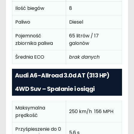
Ilość biegów
8
Paliwo
Diesel
Pojemność
65 litrów / 17
zbiornika paliwa
galonów
Średnia ECO
brak danych
Audi A6-Allroad 3.0d AT (313 HP)
4WD Suv – Spalanie i osiągi
Maksymalna
250 km/h 156 MPH
prędkość
Przyśpieszenie do 0
5,6 s