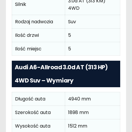
3.0d AT (313 KM)
Silnik
4WD
Rodzaj nadwozia
Suv
Ilość drzwi
5
Ilość miejsc
5
Audi A6-Allroad 3.0d AT (313 HP)
4WD Suv – Wymiary
Długość auta
4940 mm
Szerokość auta
1898 mm
Wysokość auta
1512 mm