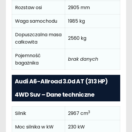
Rozstaw osi
2905 mm
Waga samochodu
1985 kg
Dopuszczalna masa
2560 kg
całkowita
Pojemność
brak danych
bagażnika
Audi A6-Allroad 3.0d AT (313 HP)
4WD Suv – Dane techniczne
3
Silnik
2967 cm
Moc silnika w kW
230 kW