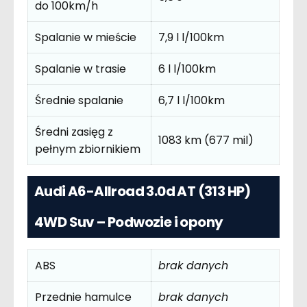
do 100km/h
Spalanie w mieście
7,9 l l/100km
Spalanie w trasie
6 l l/100km
Średnie spalanie
6,7 l l/100km
Średni zasięg z
1083 km (677 mil)
pełnym zbiornikiem
Audi A6-Allroad 3.0d AT (313 HP)
4WD Suv – Podwozie i opony
ABS
brak danych
Przednie hamulce
brak danych