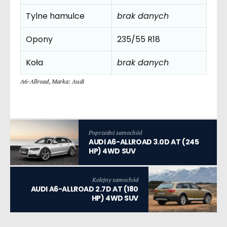
Tylne hamulce
brak danych
Opony
235/55 R18
Koła
brak danych
A6-Allroad
,
Marka: Audi
Poprzedni samochód
AUDI A6-ALLROAD 3.0D AT (245
HP) 4WD SUV
Kolejny samochód
AUDI A6-ALLROAD 2.7D AT (180
HP) 4WD SUV