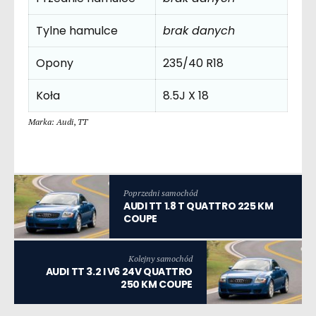
Tylne hamulce
brak danych
Opony
235/40 R18
Koła
8.5J X 18
Marka: Audi
,
TT
Poprzedni samochód
AUDI TT 1.8 T QUATTRO 225 KM
COUPE
Kolejny samochód
AUDI TT 3.2 I V6 24V QUATTRO
250 KM COUPE