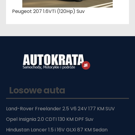
Peugeot 207 1.6VTi (120Hp) Suv
Losowe auta
Land-Rover Freelander 2.5 V6 24V 177 KM SUV
Opel Insignia 2.0 CDTI 130 KM DPF Suv
Hindustan Lancer 1.5 i 16V GLXi 87 KM Sedan