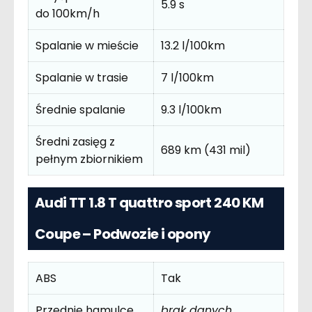
5.9 s
do 100km/h
Spalanie w mieście
13.2 l/100km
Spalanie w trasie
7 l/100km
Średnie spalanie
9.3 l/100km
Średni zasięg z
689 km (431 mil)
pełnym zbiornikiem
Audi TT 1.8 T quattro sport 240 KM
Coupe – Podwozie i opony
ABS
Tak
Przednie hamulce
brak danych