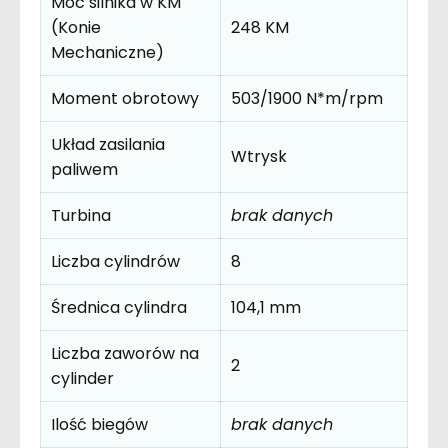
Moc silnika w KM
(Konie
248 KM
Mechaniczne)
Moment obrotowy
503/1900 N*m/rpm
Układ zasilania
Wtrysk
paliwem
Turbina
brak danych
Liczba cylindrów
8
Średnica cylindra
104,1 mm
Liczba zaworów na
2
cylinder
Ilość biegów
brak danych