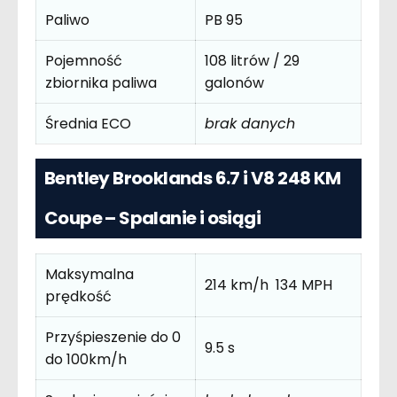
Paliwo
PB 95
Pojemność
108 litrów / 29
zbiornika paliwa
galonów
Średnia ECO
brak danych
Bentley Brooklands 6.7 i V8 248 KM
Coupe – Spalanie i osiągi
Maksymalna
214 km/h 134 MPH
prędkość
Przyśpieszenie do 0
9.5 s
do 100km/h