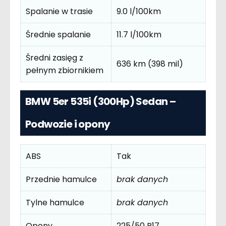
Spalanie w trasie
9.0 l/100km
Średnie spalanie
11.7 l/100km
Średni zasięg z
636 km (398 mil)
pełnym zbiornikiem
BMW 5er 535i (300Hp) Sedan –
Podwozie i opony
ABS
Tak
Przednie hamulce
brak danych
Tylne hamulce
brak danych
Opony
225/50 R17