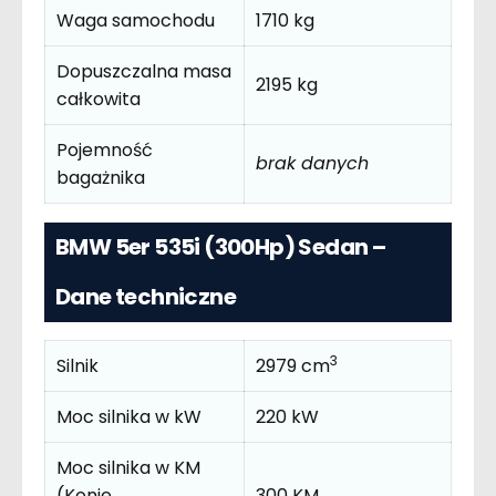
Waga samochodu
1710 kg
Dopuszczalna masa
2195 kg
całkowita
Pojemność
brak danych
bagażnika
BMW 5er 535i (300Hp) Sedan –
Dane techniczne
3
Silnik
2979 cm
Moc silnika w kW
220 kW
Moc silnika w KM
(Konie
300 KM