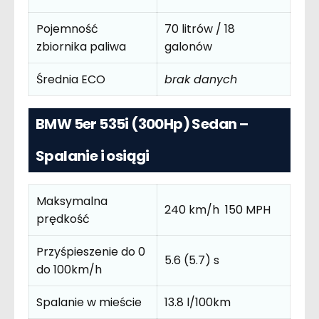
Pojemność
70 litrów / 18
zbiornika paliwa
galonów
Średnia ECO
brak danych
BMW 5er 535i (300Hp) Sedan –
Spalanie i osiągi
Maksymalna
240 km/h 150 MPH
prędkość
Przyśpieszenie do 0
5.6 (5.7) s
do 100km/h
Spalanie w mieście
13.8 l/100km