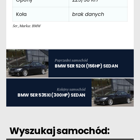
Koła
brak danych
5er
,
Marka: BMW
Poprzedni samochód
BMW 5ER 520I (156HP) SEDAN
Kolejny samochód
BMW 5ER 535XI (300HP) SEDAN
Wyszukaj samochód: