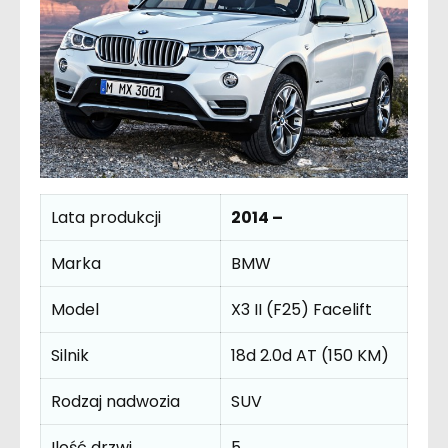
Lata produkcji
2014 –
Marka
BMW
Model
X3 II (F25) Facelift
Silnik
18d 2.0d AT (150 KM)
Rodzaj nadwozia
SUV
Ilość drzwi
5