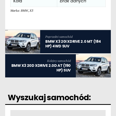
Koła
brak danych
Marka: BMW
,
X3
Poprzedni samochód
BMW X3 20I XDRIVE 2.0 MT (184
HP) 4WD SUV
Kolejny samochód
BMW X3 20D XDRIVE 2.0D AT (190
HP) SUV
Wyszukaj samochód: