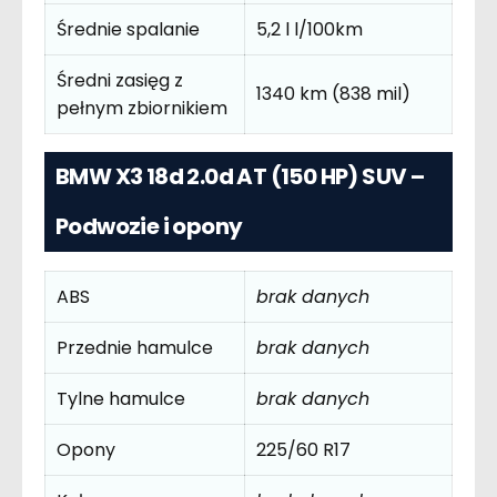
Średnie spalanie
5,2 l l/100km
Średni zasięg z
1340 km (838 mil)
pełnym zbiornikiem
BMW X3 18d 2.0d AT (150 HP) SUV –
Podwozie i opony
ABS
brak danych
Przednie hamulce
brak danych
Tylne hamulce
brak danych
Opony
225/60 R17