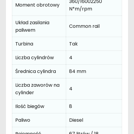
360/16002250
Moment obrotowy
N*m/rpm
Układ zasilania
Common rail
paliwem
Turbina
Tak
Liczba cylindrów
4
Średnica cylindra
84 mm
Liczba zaworów na
4
cylinder
Ilość biegów
8
Paliwo
Diesel
Pojemność
67 litrów / 18