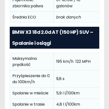
zbiornika paliwa
galonów
Średnia ECO
brak danych
BMW X3 18d 2.0d AT (150 HP) SUV –
Spalanie i osiągi
Maksymalna
195 km/h 122 MPH
prędkość
Przyśpieszenie do 0
9,8 s
do 100km/h
Spalanie w mieście
5,9 l l/100km
Spalanie w trasie
4,8 l l/100km