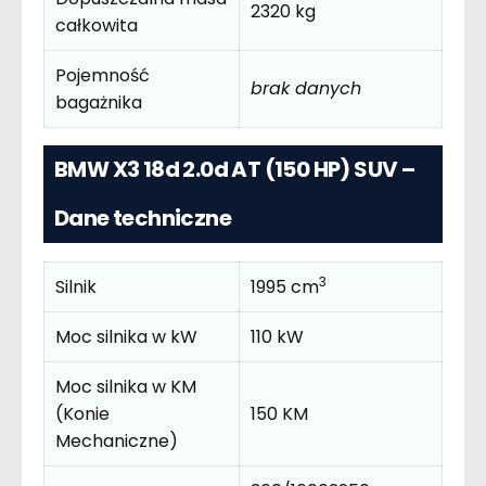
2320 kg
całkowita
Pojemność
brak danych
bagażnika
BMW X3 18d 2.0d AT (150 HP) SUV –
Dane techniczne
3
Silnik
1995 cm
Moc silnika w kW
110 kW
Moc silnika w KM
(Konie
150 KM
Mechaniczne)