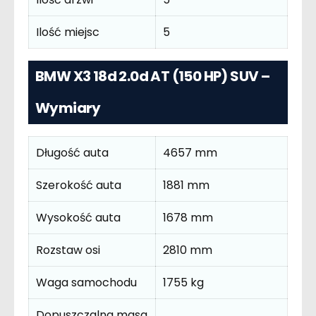
Ilość miejsc
5
BMW X3 18d 2.0d AT (150 HP) SUV –
Wymiary
Długość auta
4657 mm
Szerokość auta
1881 mm
Wysokość auta
1678 mm
Rozstaw osi
2810 mm
Waga samochodu
1755 kg
Dopuszczalna masa