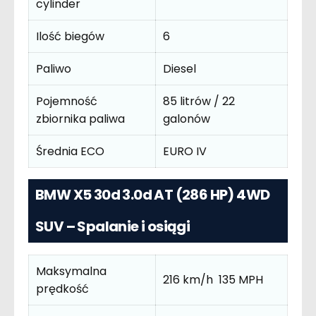
cylinder
Ilość biegów
6
Paliwo
Diesel
Pojemność
85 litrów / 22
zbiornika paliwa
galonów
Średnia ECO
EURO IV
BMW X5 30d 3.0d AT (286 HP) 4WD
SUV – Spalanie i osiągi
Maksymalna
216 km/h 135 MPH
prędkość