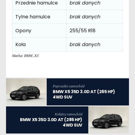
Przednie hamulce
brak danych
Tylne hamulce
brak danych
Opony
255/55 R18
Koła
brak danych
Marka: BMW
,
X5
Poprzedni samochód
BMW X5 35D 3.0D AT (265 HP)
4WD SUV
Kolejny samochód
BMW X5 35D 3.0D AT (286 HP)
4WD SUV