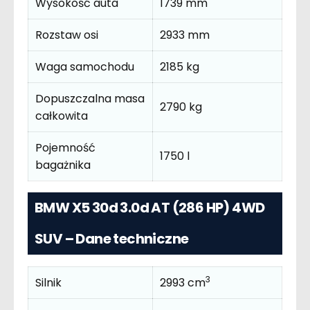
Wysokość auta
1739 mm
Rozstaw osi
2933 mm
Waga samochodu
2185 kg
Dopuszczalna masa
2790 kg
całkowita
Pojemność
1750 l
bagażnika
BMW X5 30d 3.0d AT (286 HP) 4WD
SUV – Dane techniczne
3
Silnik
2993 cm