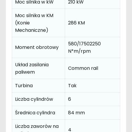
Moc silnika w kW
210 kW
Moc silnika w KM
(Konie
286 KM
Mechaniczne)
580/17502250
Moment obrotowy
N*m/rpm
Układ zasilania
Common rail
paliwem
Turbina
Tak
Liczba cylindrów
6
Średnica cylindra
84 mm
Liczba zaworów na
4