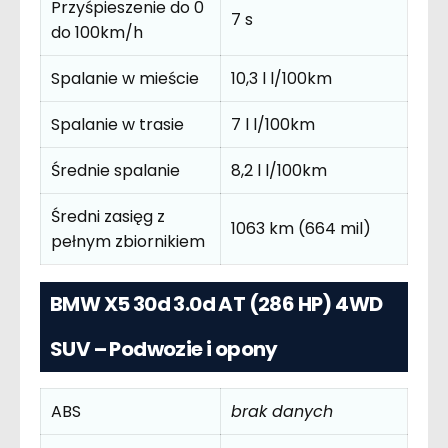
Przyśpieszenie do 0
7 s
do 100km/h
Spalanie w mieście
10,3 l l/100km
Spalanie w trasie
7 l l/100km
Średnie spalanie
8,2 l l/100km
Średni zasięg z
1063 km (664 mil)
pełnym zbiornikiem
BMW X5 30d 3.0d AT (286 HP) 4WD
SUV – Podwozie i opony
ABS
brak danych