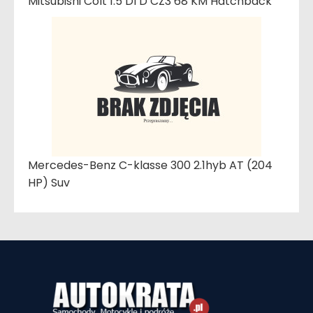
Mitsubishi Colt 1.5 DI D CZ3 68 KM Hatchback
Mercedes-Benz C-klasse 300 2.1hyb AT (204
HP) Suv