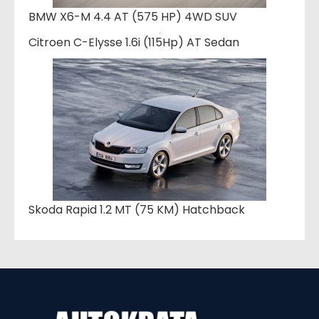
BMW X6-M 4.4 AT (575 HP) 4WD SUV
Citroen C-Elysse 1.6i (115Hp) AT Sedan
Skoda Rapid 1.2 MT (75 KM) Hatchback