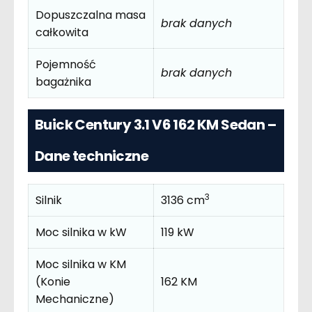
Dopuszczalna masa
brak danych
całkowita
Pojemność
brak danych
bagażnika
Buick Century 3.1 V6 162 KM Sedan –
Dane techniczne
3
Silnik
3136 cm
Moc silnika w kW
119 kW
Moc silnika w KM
(Konie
162 KM
Mechaniczne)