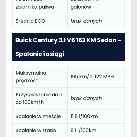
zbiornika paliwa
galonów
Średnia ECO
brak danych
Buick Century 3.1 V6 162 KM Sedan –
Spalanie i osiągi
Maksymalna
195 km/h 122 MPH
prędkość
Przyśpieszenie do 0
brak danych
do 100km/h
Spalanie w mieście
11.8 l/100km
Spalanie w trasie
8.1 l/100km