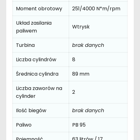
Moment obrotowy
251/4000 N*m/rpm
Układ zasilania
Wtrysk
paliwem
Turbina
brak danych
Liczba cylindrów
8
Średnica cylindra
89 mm
Liczba zaworów na
2
cylinder
Ilość biegów
brak danych
Paliwo
PB 95
Pojemność
63 litrów / 17