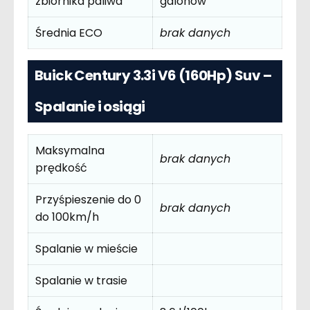
zbiornika paliwa
galonów
Średnia ECO
brak danych
Buick Century 3.3i V6 (160Hp) Suv –
Spalanie i osiągi
Maksymalna
brak danych
prędkość
Przyśpieszenie do 0
brak danych
do 100km/h
Spalanie w mieście
Spalanie w trasie