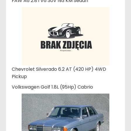
FAW A6 2.8 i V6 30V 193 KM Sedan
Chevrolet Silverado 6.2 AT (420 HP) 4WD
Pickup
Volkswagen Golf 1.8L (95Hp) Cabrio