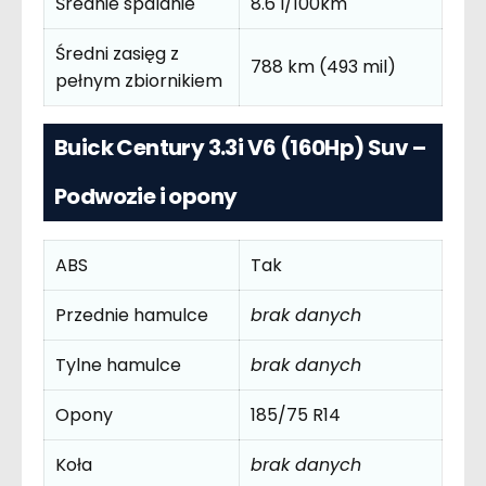
Średnie spalanie
8.6 l/100km
Średni zasięg z
788 km (493 mil)
pełnym zbiornikiem
Buick Century 3.3i V6 (160Hp) Suv –
Podwozie i opony
ABS
Tak
Przednie hamulce
brak danych
Tylne hamulce
brak danych
Opony
185/75 R14
Koła
brak danych