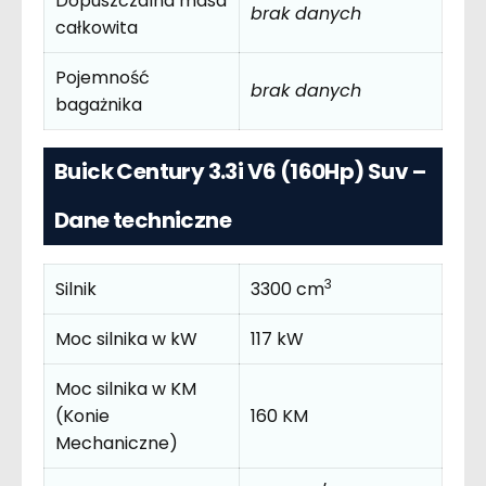
Dopuszczalna masa
brak danych
całkowita
Pojemność
brak danych
bagażnika
Buick Century 3.3i V6 (160Hp) Suv –
Dane techniczne
3
Silnik
3300 cm
Moc silnika w kW
117 kW
Moc silnika w KM
(Konie
160 KM
Mechaniczne)