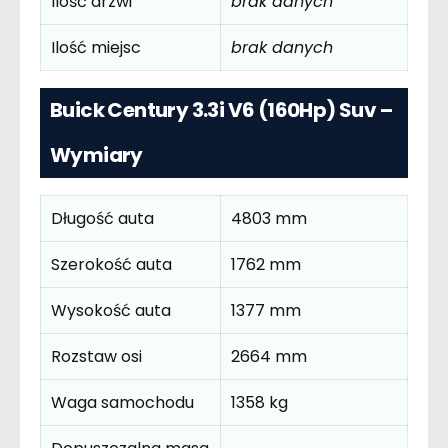
Ilość drzwi
brak danych
Ilość miejsc
brak danych
Buick Century 3.3i V6 (160Hp) Suv –
Wymiary
Długość auta
4803 mm
Szerokość auta
1762 mm
Wysokość auta
1377 mm
Rozstaw osi
2664 mm
Waga samochodu
1358 kg