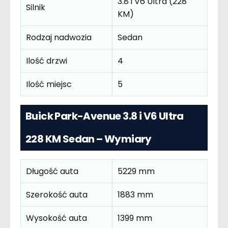
3.8 i V6 Ultra (228
Silnik
KM)
Rodzaj nadwozia
Sedan
Ilość drzwi
4
Ilość miejsc
5
Buick Park-Avenue 3.8 i V6 Ultra
228 KM Sedan – Wymiary
Długość auta
5229 mm
Szerokość auta
1883 mm
Wysokość auta
1399 mm