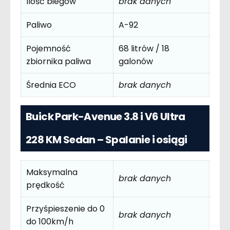
Ilość biegów
brak danych
Paliwo
A-92
Pojemność
68 litrów / 18
zbiornika paliwa
galonów
Średnia ECO
brak danych
Buick Park-Avenue 3.8 i V6 Ultra
228 KM Sedan – Spalanie i osiągi
Maksymalna
brak danych
prędkość
Przyśpieszenie do 0
brak danych
do 100km/h