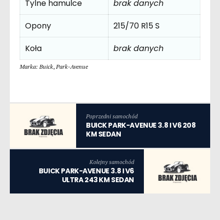
Tylne hamulce
brak danych
Opony
215/70 R15 S
Koła
brak danych
Marka: Buick
,
Park-Avenue
Poprzedni samochód
BUICK PARK-AVENUE 3.8 I V6 208
KM SEDAN
Kolejny samochód
BUICK PARK-AVENUE 3.8 I V6
ULTRA 243 KM SEDAN