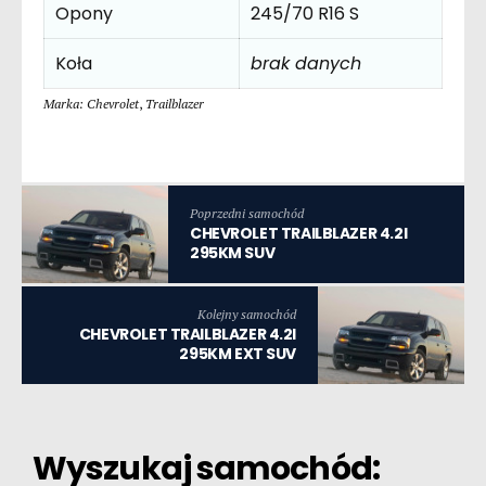
Opony
245/70 R16 S
Koła
brak danych
Marka: Chevrolet
,
Trailblazer
Poprzedni samochód
CHEVROLET TRAILBLAZER 4.2I
295KM SUV
Kolejny samochód
CHEVROLET TRAILBLAZER 4.2I
295KM EXT SUV
Wyszukaj samochód: