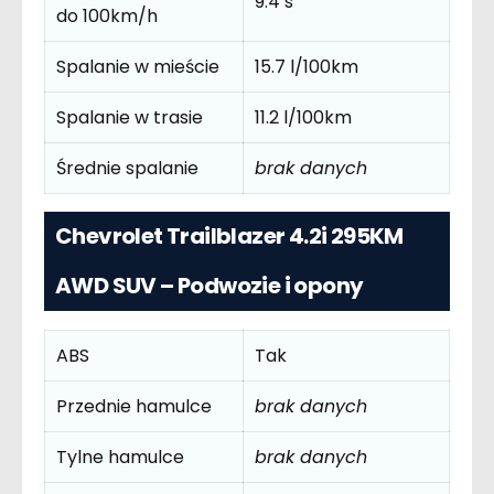
9.4 s
do 100km/h
Spalanie w mieście
15.7 l/100km
Spalanie w trasie
11.2 l/100km
Średnie spalanie
brak danych
Chevrolet Trailblazer 4.2i 295KM
AWD SUV – Podwozie i opony
ABS
Tak
Przednie hamulce
brak danych
Tylne hamulce
brak danych