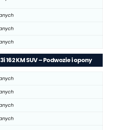
danych
danych
danych
.3i 162 KM SUV – Podwozie i opony
danych
danych
danych
danych