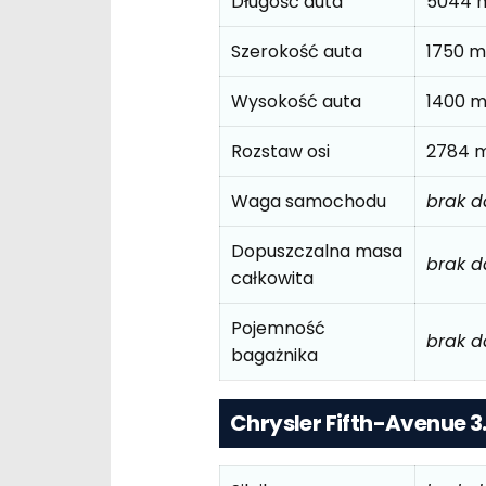
Długość auta
5044
Szerokość auta
1750 
Wysokość auta
1400 
Rozstaw osi
2784 
Waga samochodu
brak 
Dopuszczalna masa
brak 
całkowita
Pojemność
brak 
bagażnika
Chrysler Fifth-Avenue 3