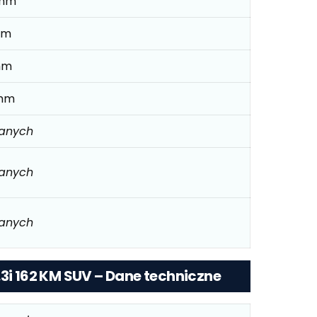
 mm
mm
mm
mm
danych
danych
danych
.3i 162 KM SUV – Dane techniczne