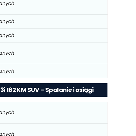
danych
danych
danych
danych
danych
3i 162 KM SUV – Spalanie i osiągi
danych
danych