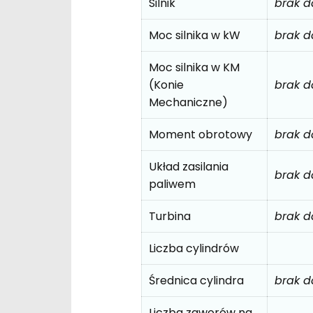
Silnik
brak 
Moc silnika w kW
brak 
Moc silnika w KM
(Konie
brak 
Mechaniczne)
Moment obrotowy
brak 
Układ zasilania
brak 
paliwem
Turbina
brak 
Liczba cylindrów
Średnica cylindra
brak 
Liczba zaworów na