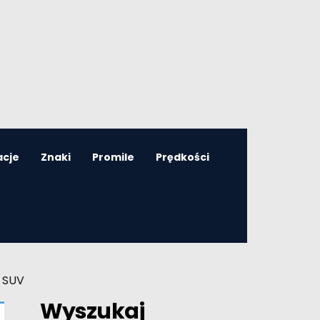
acje
Znaki
Promile
Prędkości
M SUV
Wyszukaj