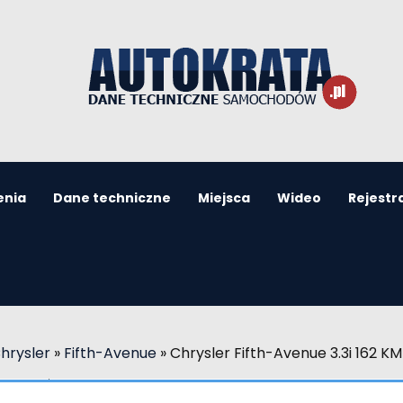
enia
Dane techniczne
Miejsca
Wideo
Rejestr
hrysler
»
Fifth-Avenue
»
Chrysler Fifth-Avenue 3.3i 162 K