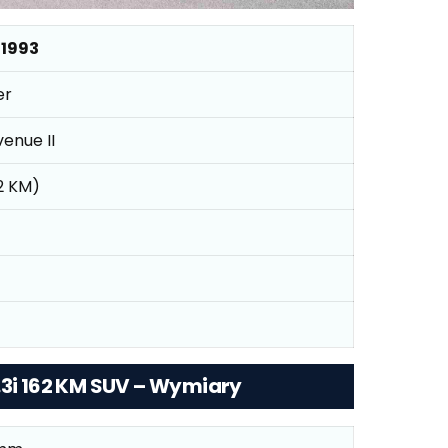
 1993
er
venue II
62 KM)
.3i 162 KM SUV – Wymiary