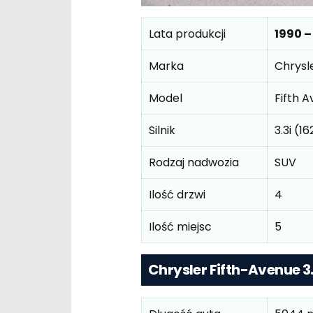
Lata produkcji
1990 –
Marka
Chrysl
Model
Fifth A
Silnik
3.3i (1
Rodzaj nadwozia
SUV
Ilość drzwi
4
Ilość miejsc
5
Chrysler Fifth-Avenue 3