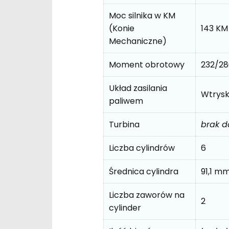
Moc silnika w KM
(Konie
143 KM
Mechaniczne)
Moment obrotowy
232/2
Układ zasilania
Wtrys
paliwem
Turbina
brak 
Liczba cylindrów
6
Średnica cylindra
91,1 m
Liczba zaworów na
2
cylinder