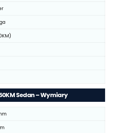
er
ga
50KM)
 150KM Sedan – Wymiary
mm
mm