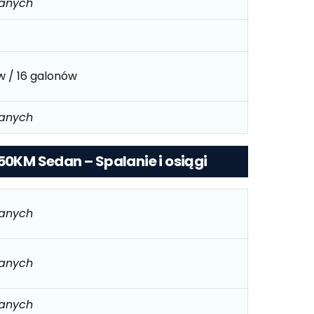
danych
ów / 16 galonów
danych
150KM Sedan – Spalanie i osiągi
danych
danych
danych