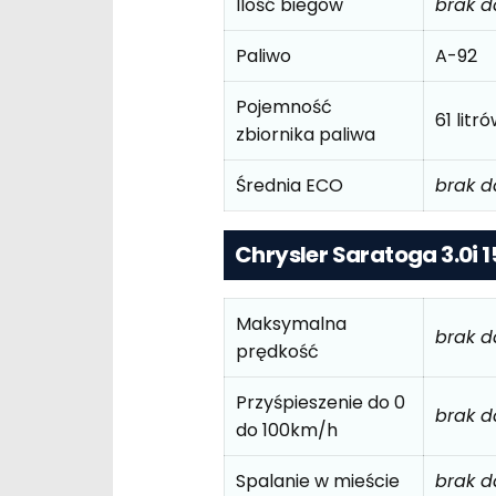
Ilość biegów
brak 
Paliwo
A-92
Pojemność
61 litr
zbiornika paliwa
Średnia ECO
brak 
Chrysler Saratoga 3.0i 
Maksymalna
brak 
prędkość
Przyśpieszenie do 0
brak 
do 100km/h
Spalanie w mieście
brak 