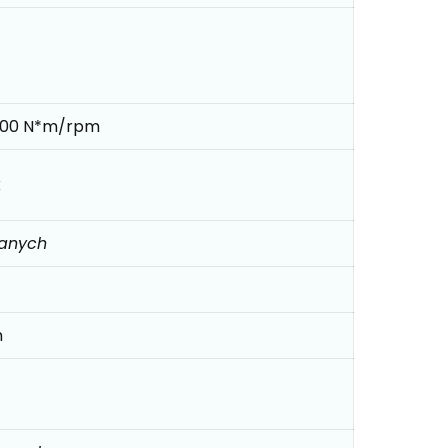
800 N*m/rpm
k
danych
m