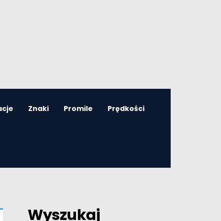
acje
Znaki
Promile
Prędkości
Wyszukaj