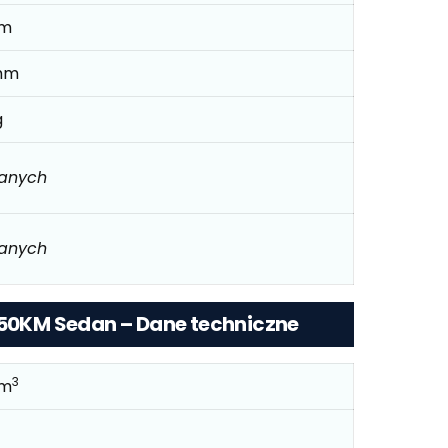
mm
mm
g
danych
danych
 150KM Sedan – Dane techniczne
3
cm