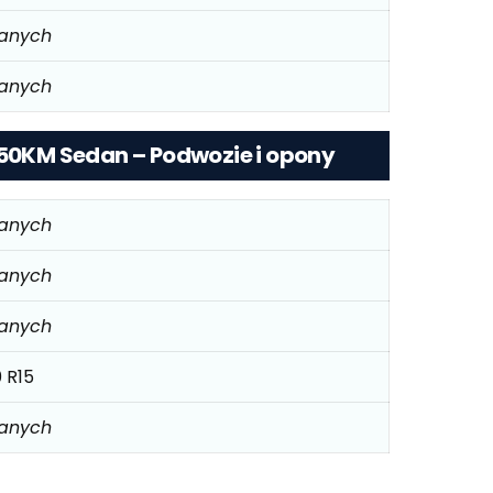
danych
danych
150KM Sedan – Podwozie i opony
danych
danych
danych
 R15
danych