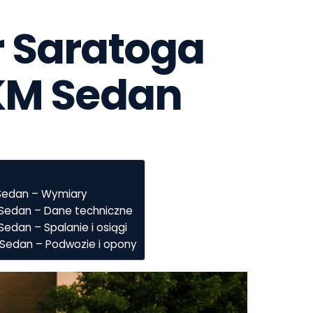
 Saratoga  
0KM Sedan
 Sedan – Wymiary
M Sedan – Dane techniczne
Sedan – Spalanie i osiągi
M Sedan – Podwozie i opony