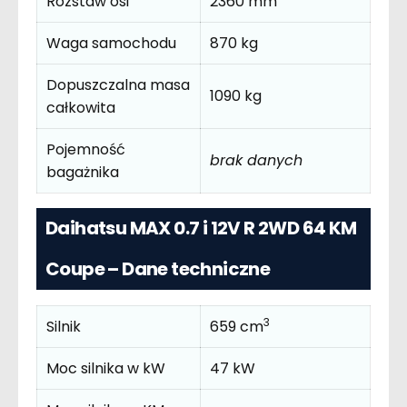
Rozstaw osi
2360 mm
Waga samochodu
870 kg
Dopuszczalna masa
1090 kg
całkowita
Pojemność
brak danych
bagażnika
Daihatsu MAX 0.7 i 12V R 2WD 64 KM
Coupe – Dane techniczne
3
Silnik
659 cm
Moc silnika w kW
47 kW