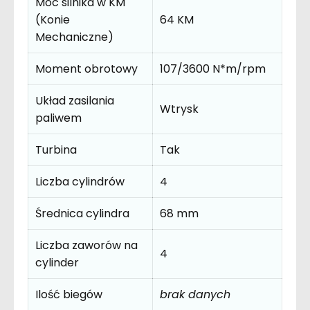
Moc silnika w KM
(Konie
64 KM
Mechaniczne)
Moment obrotowy
107/3600 N*m/rpm
Układ zasilania
Wtrysk
paliwem
Turbina
Tak
Liczba cylindrów
4
Średnica cylindra
68 mm
Liczba zaworów na
4
cylinder
Ilość biegów
brak danych