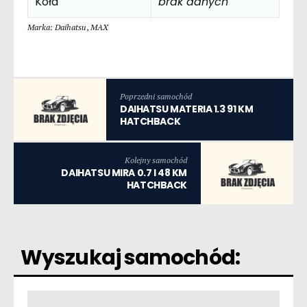
Koła
brak danych
Marka: Daihatsu
,
MAX
Poprzedni samochód
DAIHATSU MATERIA 1.3 91 KM
HATCHBACK
Kolejny samochód
DAIHATSU MIRA 0.7 I 48 KM
HATCHBACK
Wyszukaj samochód: