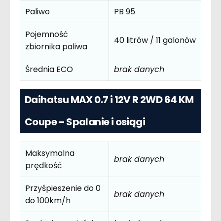
Paliwo
PB 95
Pojemność
40 litrów / 11 galonów
zbiornika paliwa
Średnia ECO
brak danych
Daihatsu MAX 0.7 i 12V R 2WD 64 KM
Coupe – Spalanie i osiągi
Maksymalna
brak danych
prędkość
Przyśpieszenie do 0
brak danych
do 100km/h