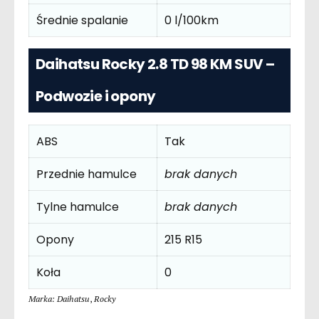
Średnie spalanie
0 l/100km
Daihatsu Rocky 2.8 TD 98 KM SUV –
Podwozie i opony
ABS
Tak
Przednie hamulce
brak danych
Tylne hamulce
brak danych
Opony
215 R15
Koła
0
Marka: Daihatsu
,
Rocky