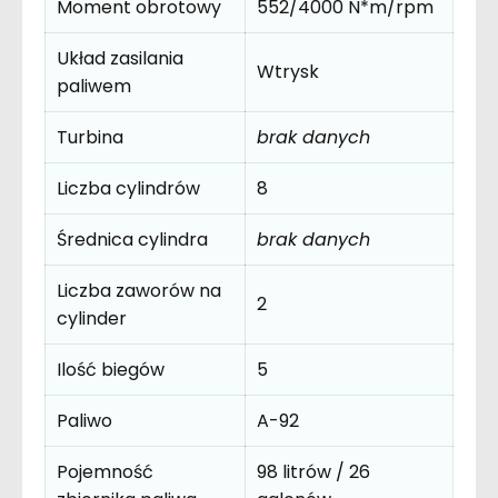
Moment obrotowy
552/4000 N*m/rpm
Układ zasilania
Wtrysk
paliwem
Turbina
brak danych
Liczba cylindrów
8
Średnica cylindra
brak danych
Liczba zaworów na
2
cylinder
Ilość biegów
5
Paliwo
A-92
Pojemność
98 litrów / 26