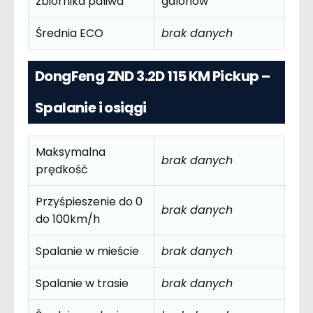
zbiornika paliwa
galonów
Średnia ECO
brak danych
DongFeng ZND 3.2D 115 KM Pickup –
Spalanie i osiągi
Maksymalna
brak danych
prędkość
Przyśpieszenie do 0
brak danych
do 100km/h
Spalanie w mieście
brak danych
Spalanie w trasie
brak danych