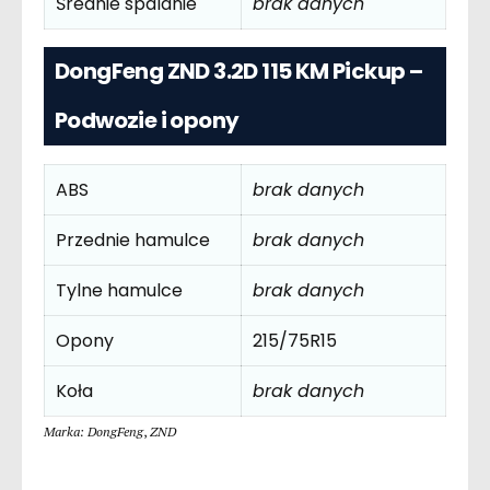
Średnie spalanie
brak danych
DongFeng ZND 3.2D 115 KM Pickup –
Podwozie i opony
ABS
brak danych
Przednie hamulce
brak danych
Tylne hamulce
brak danych
Opony
215/75R15
Koła
brak danych
Marka: DongFeng
,
ZND