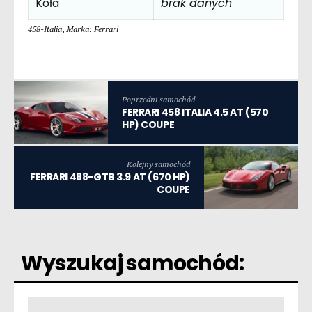
Koła
brak danych
458-Italia
,
Marka: Ferrari
Poprzedni samochód
FERRARI 458 ITALIA 4.5 AT (570
HP) COUPE
Kolejny samochód
FERRARI 488-GTB 3.9 AT (670 HP)
COUPE
Wyszukaj samochód: