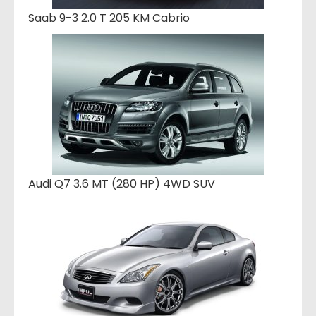
Saab 9-3 2.0 T 205 KM Cabrio
Audi Q7 3.6 MT (280 HP) 4WD SUV