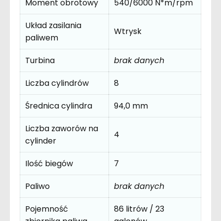
Moment obrotowy
540/6000 N*m/rpm
Układ zasilania
Wtrysk
paliwem
Turbina
brak danych
Liczba cylindrów
8
Średnica cylindra
94,0 mm
Liczba zaworów na
4
cylinder
Ilość biegów
7
Paliwo
brak danych
Pojemność
86 litrów / 23