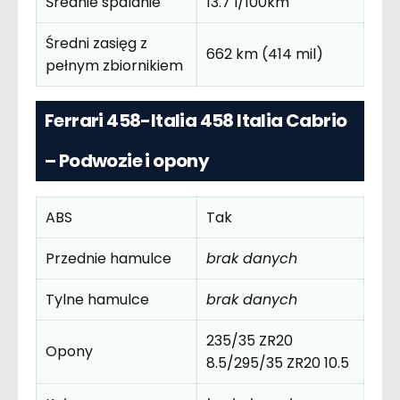
Średnie spalanie
13.7 l/100km
Średni zasięg z
662 km (414 mil)
pełnym zbiornikiem
Ferrari 458-Italia 458 Italia Cabrio
– Podwozie i opony
ABS
Tak
Przednie hamulce
brak danych
Tylne hamulce
brak danych
235/35 ZR20
Opony
8.5/295/35 ZR20 10.5