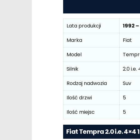
Lata produkcji
1992 –
Marka
Fiat
Model
Tempra
Silnik
2.0 i.e
Rodzaj nadwozia
Suv
Ilość drzwi
5
Ilość miejsc
5
Fiat Tempra 2.0 i.e. 4×4