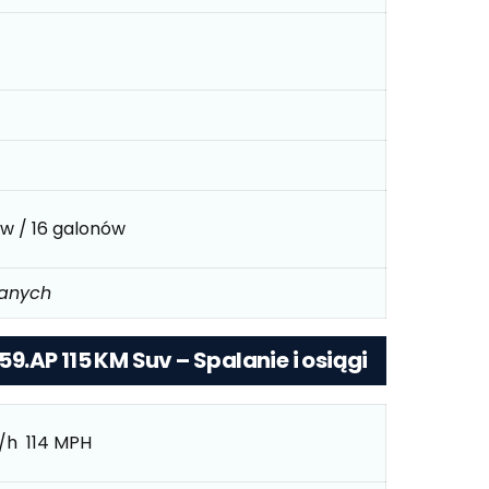
ów / 16 galonów
danych
159.AP 115 KM Suv – Spalanie i osiągi
/h 114 MPH