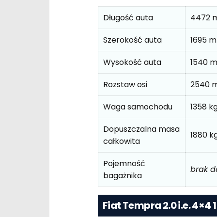
Długość auta
4472 
Szerokość auta
1695 
Wysokość auta
1540 
Rozstaw osi
2540 
Waga samochodu
1358 k
Dopuszczalna masa
1880 k
całkowita
Pojemność
brak 
bagażnika
Fiat Tempra 2.0 i.e. 4×4