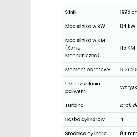
Silnik
1995 c
Moc silnika w kW
84 kW
Moc silnika w KM
(Konie
115 KM
Mechaniczne)
Moment obrotowy
162/4
Układ zasilania
Wtrys
paliwem
Turbina
brak 
Liczba cylindrów
4
Średnica cylindra
84 m