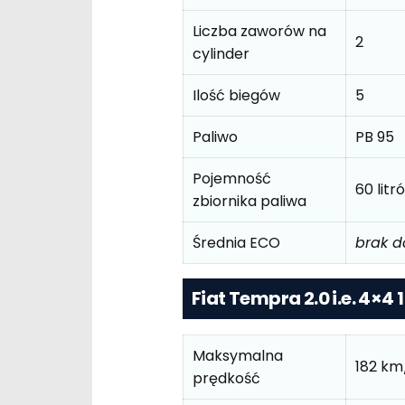
Liczba zaworów na
2
cylinder
Ilość biegów
5
Paliwo
PB 95
Pojemność
60 litr
zbiornika paliwa
Średnia ECO
brak 
Fiat Tempra 2.0 i.e. 4×4 
Maksymalna
182 km
prędkość