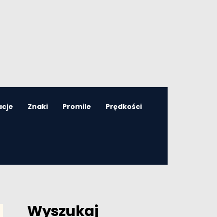
acje
Znaki
Promile
Prędkości
Wyszukaj