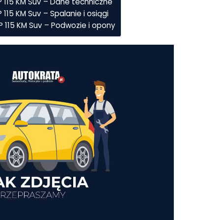
AP 115 KM Suv – Dane techniczne
P 115 KM Suv – Spalanie i osiągi
AP 115 KM Suv – Podwozie i opony