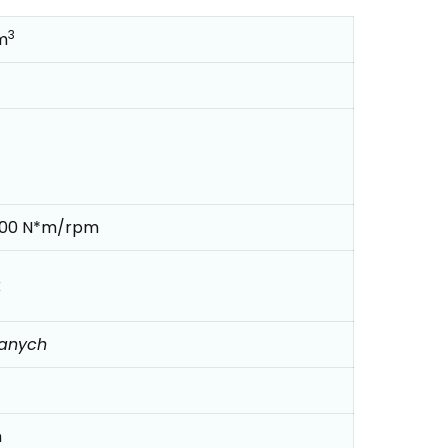
3
m
000 N*m/rpm
k
danych
m