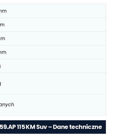
mm
mm
mm
mm
g
g
danych
 159.AP 115 KM Suv – Dane techniczne