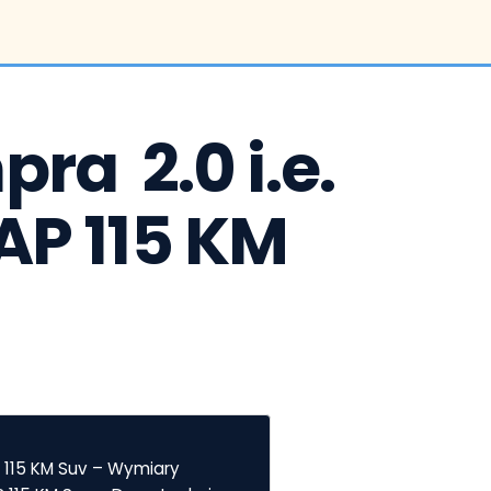
ra  2.0 i.e. 
AP 115 KM 
P 115 KM Suv – Wymiary