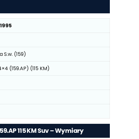
 1995
 S.w. (159)
. 4×4 (159.AP) (115 KM)
 159.AP 115 KM Suv – Wymiary