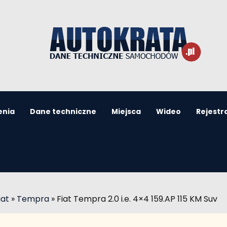
enia
Dane techniczne
Miejsca
Wideo
Rejestr
iat
»
Tempra
»
Fiat Tempra 2.0 i.e. 4×4 159.AP 115 KM Suv