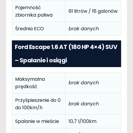
Pojemność
61 litrów / 16 galonów
zbiornika paliwa
Średnia ECO
brak danych
Ford Escape 1.6 AT (180 HP 4×4) SUV
– Spalanie i osiągi
Maksymalna
brak danych
prędkość
Przyśpieszenie do 0
brak danych
do 100km/h
Spalanie w mieście
10,7 l/100km