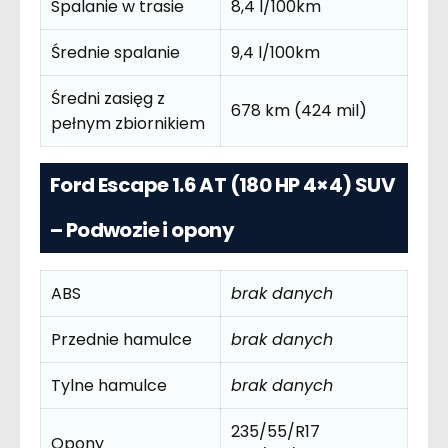
Spalanie w trasie
8,4 l/100km
Średnie spalanie
9,4 l/100km
Średni zasięg z
678 km (424 mil)
pełnym zbiornikiem
Ford Escape 1.6 AT (180 HP 4×4) SUV
– Podwozie i opony
ABS
brak danych
Przednie hamulce
brak danych
Tylne hamulce
brak danych
235/55/R17
Opony