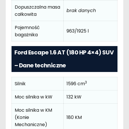
Dopuszczalna masa
brak danych
całkowita
Pojemność
963/1925 l
bagażnika
Ford Escape 1.6 AT (180 HP 4×4) SUV
– Dane techniczne
3
Silnik
1596 cm
Moc silnika w kW
132 kW
Moc silnika w KM
(Konie
180 KM
Mechaniczne)