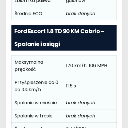
zbiornika paliwa
galonów
Średnia ECO
brak danych
Ford Escort 1.8 TD 90 KM Cabrio –
Spalanie i osiągi
Maksymalna
170 km/h 106 MPH
prędkość
Przyśpieszenie do 0
11.5 s
do 100km/h
Spalanie w mieście
brak danych
Spalanie w trasie
brak danych