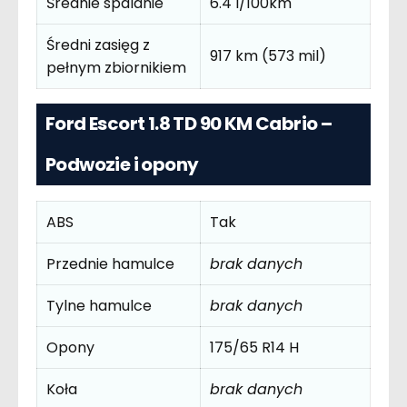
Średnie spalanie
6.4 l/100km
Średni zasięg z
917 km (573 mil)
pełnym zbiornikiem
Ford Escort 1.8 TD 90 KM Cabrio –
Podwozie i opony
ABS
Tak
Przednie hamulce
brak danych
Tylne hamulce
brak danych
Opony
175/65 R14 H
Koła
brak danych