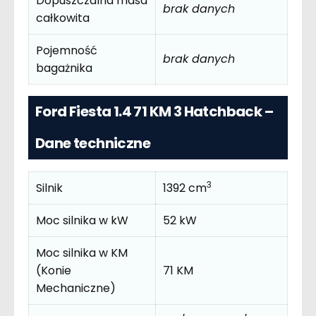
Dopuszczalna masa
brak danych
całkowita
Pojemność
brak danych
bagażnika
Ford Fiesta 1.4 71 KM 3 Hatchback –
Dane techniczne
3
Silnik
1392 cm
Moc silnika w kW
52 kW
Moc silnika w KM
(Konie
71 KM
Mechaniczne)