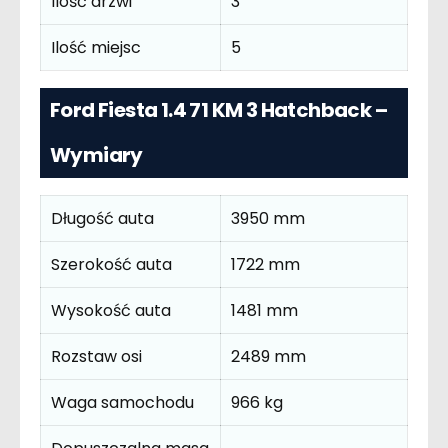
Ilość drzwi
3
Ilość miejsc
5
Ford Fiesta 1.4 71 KM 3 Hatchback –
Wymiary
Długość auta
3950 mm
Szerokość auta
1722 mm
Wysokość auta
1481 mm
Rozstaw osi
2489 mm
Waga samochodu
966 kg