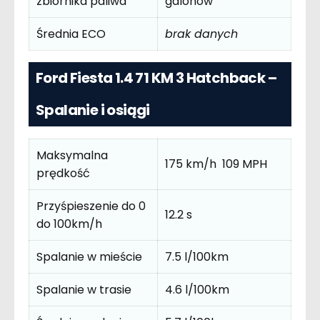
zbiornika paliwa
galonów
Średnia ECO
brak danych
Ford Fiesta 1.4 71 KM 3 Hatchback –
Spalanie i osiągi
Maksymalna
175 km/h 109 MPH
prędkość
Przyśpieszenie do 0
12.2 s
do 100km/h
Spalanie w mieście
7.5 l/100km
Spalanie w trasie
4.6 l/100km