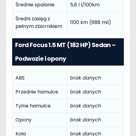
Średnie spalanie
5,6 l l/100km
Średni zasięg z
1100 km (688 mil)
pełnym zbiornikiem
Ford Focus 1.5 MT (182 HP) Sedan –
Podwozie i opony
ABS
brak danych
Przednie hamulce
brak danych
Tylne hamulce
brak danych
Opony
brak danych
Koła
brak danych