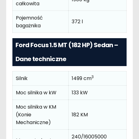
całkowita
Pojemność
372 l
bagażnika
Ford Focus 1.5 MT (182 HP) Sedan –
Dane techniczne
3
Silnik
1499 cm
Moc silnika w kW
133 kW
Moc silnika w KM
(Konie
182 KM
Mechaniczne)
240/16005000