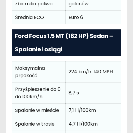
zbiornika paliwa
galonów
Średnia ECO
Euro 6
Ford Focus 1.5 MT (182 HP) Sedan –
Spalanie i osiągi
Maksymalna
224 km/h 140 MPH
prędkość
Przyśpieszenie do 0
8,7 s
do 100km/h
Spalanie w mieście
7,1 l l/100km
Spalanie w trasie
4,7 l l/100km