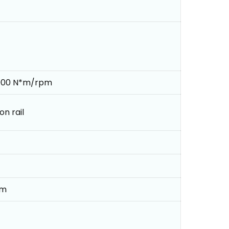
000 N*m/rpm
n rail
mm