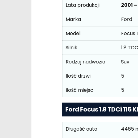
Lata produkcji
2001 –
Marka
Ford
Model
Focus T
Silnik
1.8 TDC
Rodzaj nadwozia
Suv
Ilość drzwi
5
Ilość miejsc
5
Ford Focus 1.8 TDCi 115
Długość auta
4465