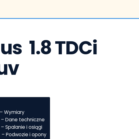
s  1.8 TDCi 
uv
v – Wymiary
v – Dane techniczne
 – Spalanie i osiągi
v – Podwozie i opony