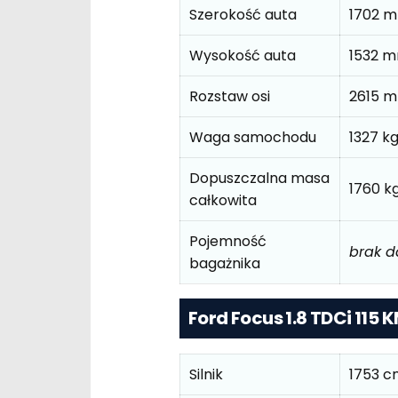
Szerokość auta
1702 
Wysokość auta
1532 
Rozstaw osi
2615 
Waga samochodu
1327 k
Dopuszczalna masa
1760 k
całkowita
Pojemność
brak 
bagażnika
Ford Focus 1.8 TDCi 115 
Silnik
1753 c