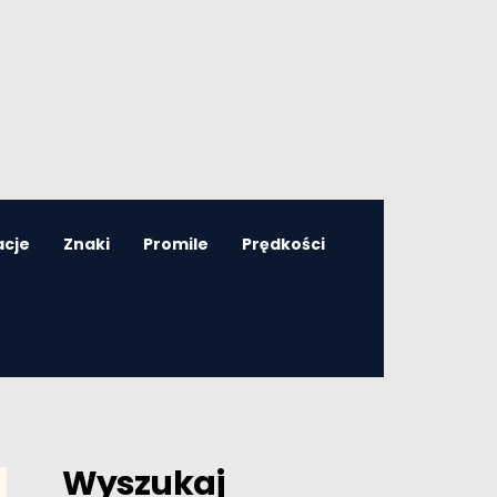
acje
Znaki
Promile
Prędkości
Wyszukaj