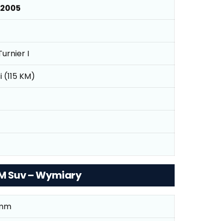
 2005
urnier I
i (115 KM)
 KM Suv – Wymiary
 mm