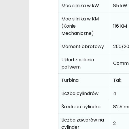
Moc silnika w kW
85 kW
Moc silnika w KM
(Konie
116 KM
Mechaniczne)
Moment obrotowy
250/2
Układ zasilania
Commo
paliwem
Turbina
Tak
Liczba cylindrów
4
Średnica cylindra
82,5 
Liczba zaworów na
2
cylinder