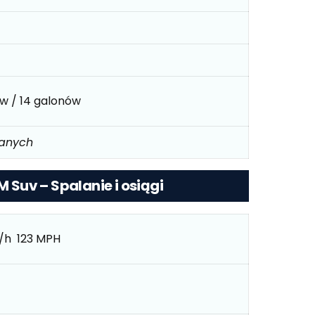
ów / 14 galonów
danych
M Suv – Spalanie i osiągi
/h 123 MPH