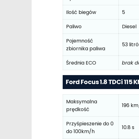
Ilość biegów
5
Paliwo
Diesel
Pojemność
53 litr
zbiornika paliwa
Średnia ECO
brak 
Ford Focus 1.8 TDCi 115 K
Maksymalna
196 km
prędkość
Przyśpieszenie do 0
10.8 s
do 100km/h