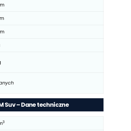
mm
mm
mm
g
g
danych
KM Suv – Dane techniczne
3
m