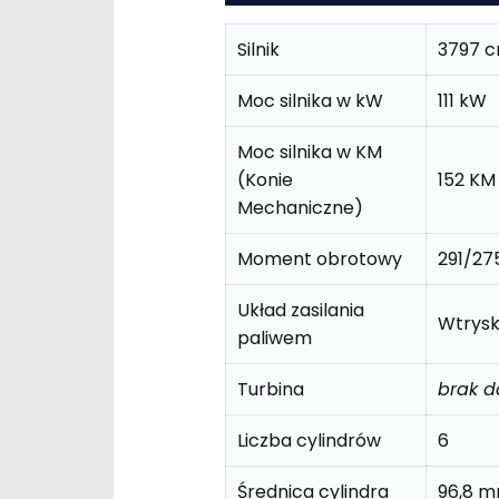
Silnik
3797 
Moc silnika w kW
111 kW
Moc silnika w KM
(Konie
152 KM
Mechaniczne)
Moment obrotowy
291/2
Układ zasilania
Wtrys
paliwem
Turbina
brak 
Liczba cylindrów
6
Średnica cylindra
96,8 