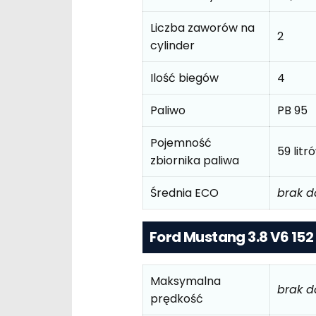
Liczba zaworów na
2
cylinder
Ilość biegów
4
Paliwo
PB 95
Pojemność
59 litr
zbiornika paliwa
Średnia ECO
brak 
Ford Mustang 3.8 V6 152
Maksymalna
brak 
prędkość