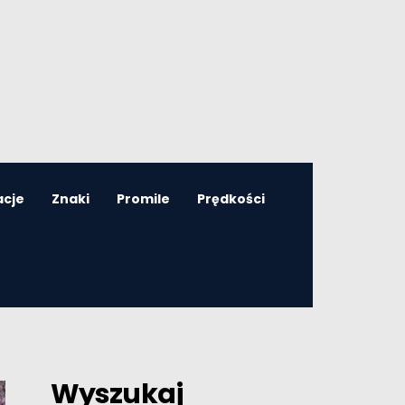
acje
Znaki
Promile
Prędkości
Wyszukaj