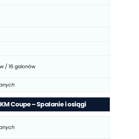
ów / 16 galonów
danych
 KM Coupe – Spalanie i osiągi
danych