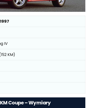
 1997
g IV
 (152 KM)
2 KM Coupe – Wymiary