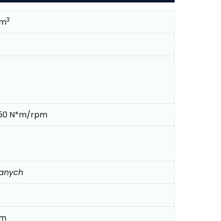
3
cm
750 N*m/rpm
k
danych
mm