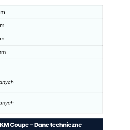
mm
mm
mm
mm
g
danych
danych
2 KM Coupe – Dane techniczne