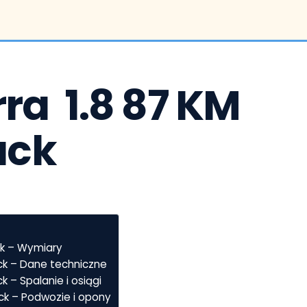
ra  1.8 87 KM 
ack
ck – Wymiary
ack – Dane techniczne
k – Spalanie i osiągi
ack – Podwozie i opony