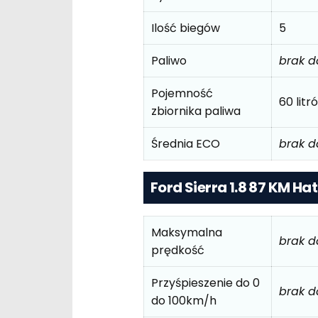
Ilość biegów
5
Paliwo
brak 
Pojemność
60 litr
zbiornika paliwa
Średnia ECO
brak 
Ford Sierra 1.8 87 KM Ha
Maksymalna
brak 
prędkość
Przyśpieszenie do 0
brak 
do 100km/h