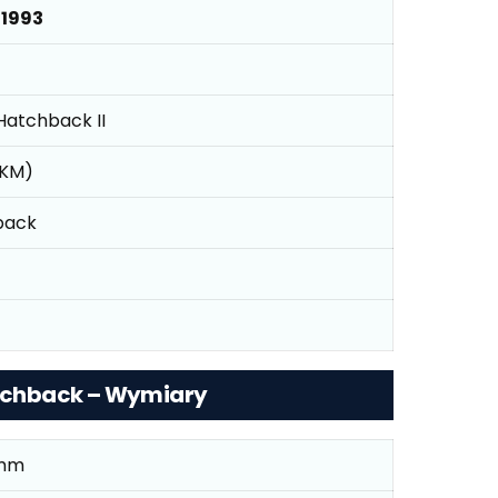
 1993
 Hatchback II
 KM)
back
Hatchback – Wymiary
mm