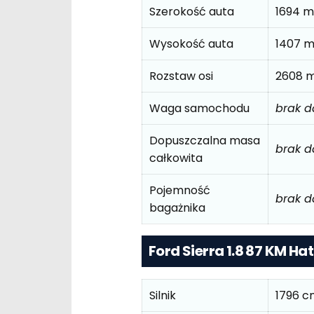
Szerokość auta
1694 
Wysokość auta
1407 
Rozstaw osi
2608 
Waga samochodu
brak 
Dopuszczalna masa
brak 
całkowita
Pojemność
brak 
bagażnika
Ford Sierra 1.8 87 KM H
Silnik
1796 c