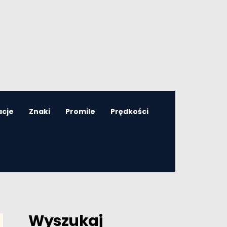
acje
Znaki
Promile
Prędkości
Wyszukaj