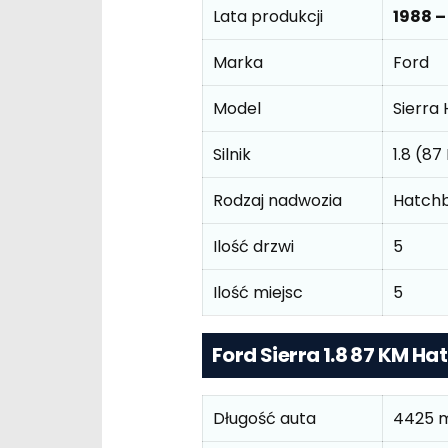
Lata produkcji
1988 –
Marka
Ford
Model
Sierra
Silnik
1.8 (87
Rodzaj nadwozia
Hatch
Ilość drzwi
5
Ilość miejsc
5
Ford Sierra 1.8 87 KM 
Długość auta
4425 