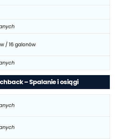
danych
ów / 16 galonów
danych
tchback – Spalanie i osiągi
danych
danych