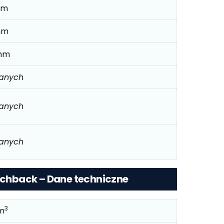
mm
mm
mm
danych
danych
danych
atchback – Dane techniczne
3
m