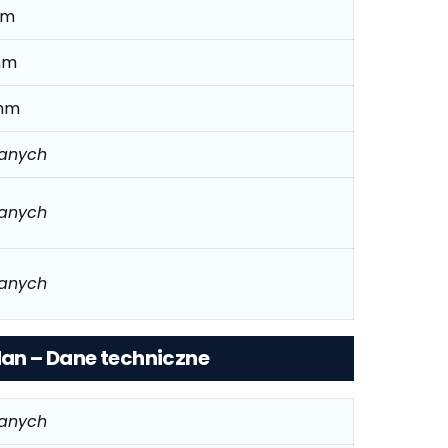
mm
mm
mm
danych
danych
danych
edan – Dane techniczne
danych