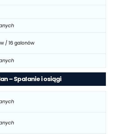
danych
ów / 16 galonów
danych
an – Spalanie i osiągi
danych
danych