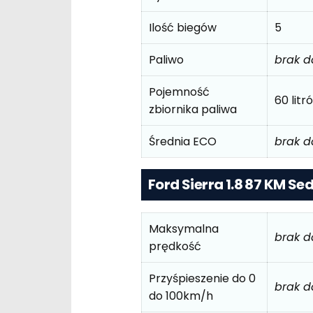
Ilość biegów
5
Paliwo
brak 
Pojemność
60 litr
zbiornika paliwa
Średnia ECO
brak 
Ford Sierra 1.8 87 KM Sed
Maksymalna
brak 
prędkość
Przyśpieszenie do 0
brak 
do 100km/h