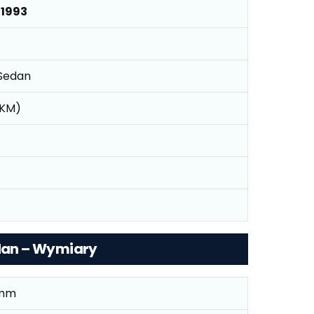
 1993
 Sedan
 KM)
edan – Wymiary
 mm