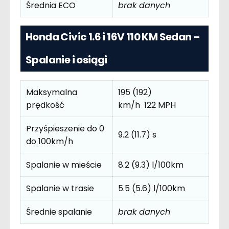
Średnia ECO
brak danych
Honda Civic 1.6 i 16V 110 KM Sedan –
Spalanie i osiągi
Maksymalna
195 (192)
prędkość
km/h 122 MPH
Przyśpieszenie do 0
9.2 (11.7) s
do 100km/h
Spalanie w mieście
8.2 (9.3) l/100km
Spalanie w trasie
5.5 (5.6) l/100km
Średnie spalanie
brak danych