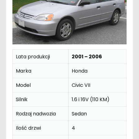
Lata produkcji
2001 – 2006
Marka
Honda
Model
Civic VII
Silnik
1.6 i 16V (110 KM)
Rodzaj nadwozia
Sedan
Ilość drzwi
4