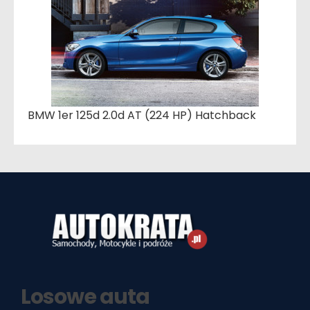
BMW 1er 125d 2.0d AT (224 HP) Hatchback
Losowe auta