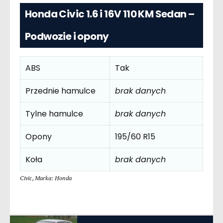
Honda Civic 1.6 i 16V 110 KM Sedan –
Podwozie i opony
ABS
Tak
Przednie hamulce
brak danych
Tylne hamulce
brak danych
Opony
195/60 R15
Koła
brak danych
Civic
,
Marka: Honda