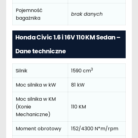
Pojemność
brak danych
bagażnika
Honda Civic 1.6 i 16V 110 KM Sedan –
Dane techniczne
3
Silnik
1590 cm
Moc silnika w kW
81 kW
Moc silnika w KM
(Konie
110 KM
Mechaniczne)
Moment obrotowy
152/4300 N*m/rpm