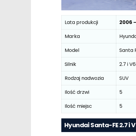
Lata produkcji
2006 –
Marka
Hyunda
Model
Santa F
Silnik
2.7 i 
Rodzaj nadwozia
SUV
Ilość drzwi
5
Ilość miejsc
5
Hyundai Santa-FE 2.7 i