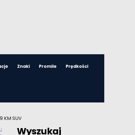
acje
Znaki
Promile
Prędkości
89 KM SUV
Wyszukaj