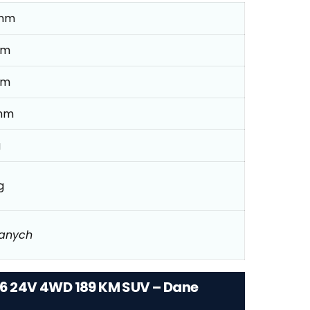
mm
mm
mm
mm
g
g
danych
V6 24V 4WD 189 KM SUV – Dane