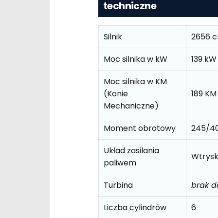
techniczne
Silnik
2656 
Moc silnika w kW
139 kW
Moc silnika w KM
(Konie
189 KM
Mechaniczne)
Moment obrotowy
245/4
Układ zasilania
Wtrys
paliwem
Turbina
brak 
Liczba cylindrów
6