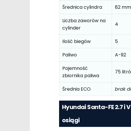
Średnica cylindra
82 mm
Liczba zaworów na
4
cylinder
Ilość biegów
5
Paliwo
A-92
Pojemność
75 lit
zbiornika paliwa
Średnia ECO
brak 
Hyundai Santa-FE 2.7 i 
osiągi