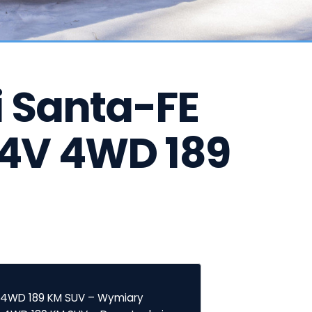
Santa-FE  
 24V 4WD 189 
V 4WD 189 KM SUV – Wymiary