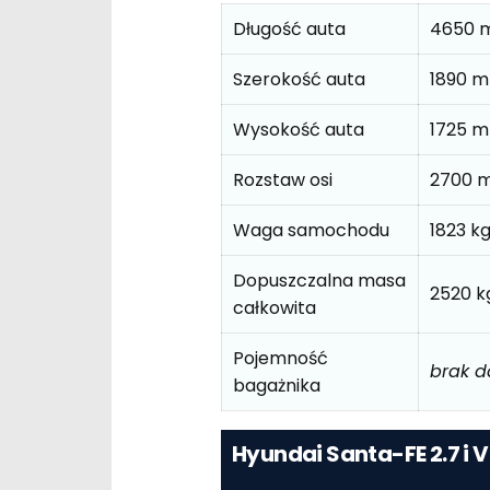
Długość auta
4650 
Szerokość auta
1890 
Wysokość auta
1725 
Rozstaw osi
2700 
Waga samochodu
1823 k
Dopuszczalna masa
2520 k
całkowita
Pojemność
brak 
bagażnika
Hyundai Santa-FE 2.7 i 