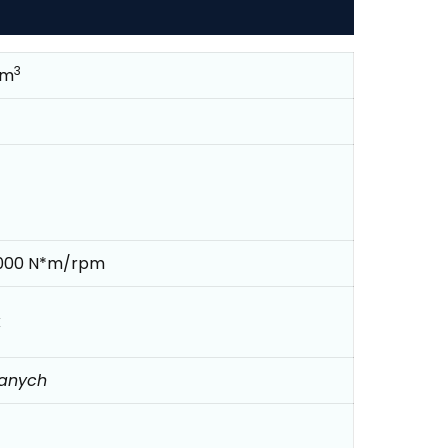
3
cm
000 N*m/rpm
k
danych