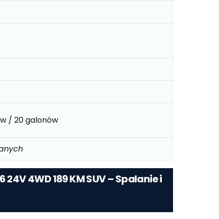
rów / 20 galonów
danych
V6 24V 4WD 189 KM SUV – Spalanie i