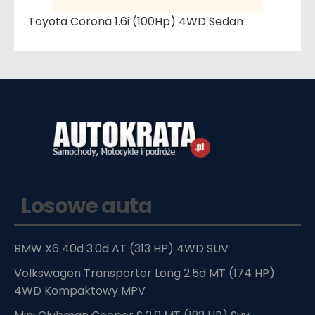
Toyota Corona 1.6i (100Hp) 4WD Sedan
Losowe auta
BMW X6 40d 3.0d AT (313 HP) 4WD SUV
Volkswagen Transporter Long 2.5d MT (174 HP)
4WD Kompaktowy MPV