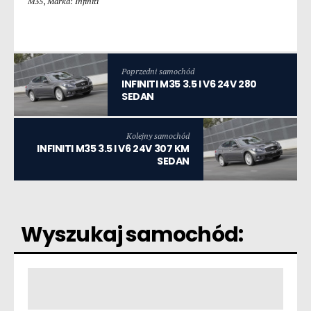
M35
,
Marka: Infiniti
Poprzedni samochód
INFINITI M35 3.5 I V6 24V 280
SEDAN
Kolejny samochód
INFINITI M35 3.5 I V6 24V 307 KM
SEDAN
Wyszukaj samochód: