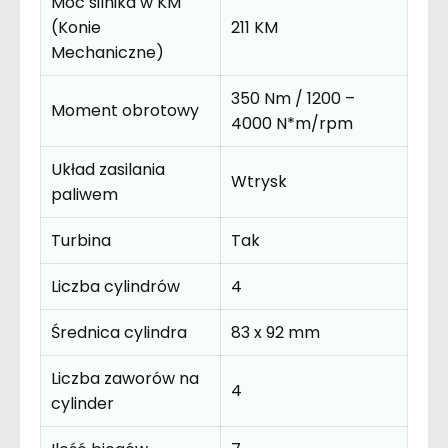
Moc silnika w KM
(Konie
211 KM
Mechaniczne)
350 Nm / 1200 –
Moment obrotowy
4000 N*m/rpm
Układ zasilania
Wtrysk
paliwem
Turbina
Tak
Liczba cylindrów
4
Średnica cylindra
83 x 92 mm
Liczba zaworów na
4
cylinder