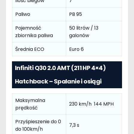
Ilość biegów
7
Paliwo
PB 95
Pojemność
50 litrów / 13
zbiornika paliwa
galonów
Średnia ECO
Euro 6
Infiniti Q30 2.0 AMT (211 HP 4×4)
Hatchback – Spalanie i osiągi
Maksymalna
230 km/h 144 MPH
prędkość
Przyśpieszenie do 0
7,3 s
do 100km/h