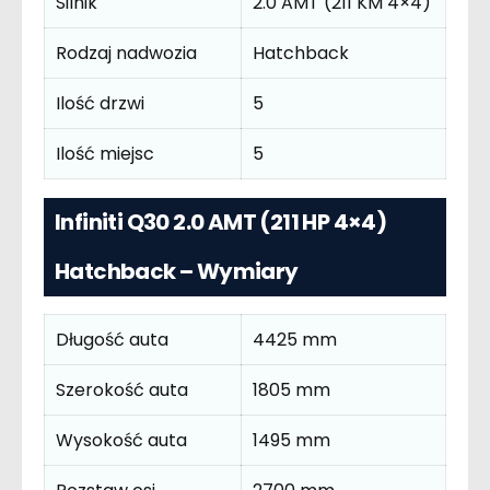
Silnik
2.0 AMT (211 KM 4×4)
Rodzaj nadwozia
Hatchback
Ilość drzwi
5
Ilość miejsc
5
Infiniti Q30 2.0 AMT (211 HP 4×4)
Hatchback – Wymiary
Długość auta
4425 mm
Szerokość auta
1805 mm
Wysokość auta
1495 mm