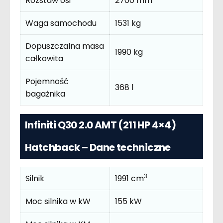
Rozstaw osi
2700 mm
Waga samochodu
1531 kg
Dopuszczalna masa
1990 kg
całkowita
Pojemność
368 l
bagażnika
Infiniti Q30 2.0 AMT (211 HP 4×4)
Hatchback – Dane techniczne
3
Silnik
1991 cm
Moc silnika w kW
155 kW