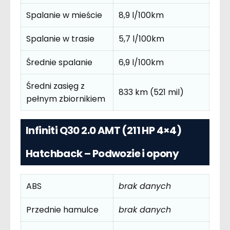
Spalanie w mieście
8,9 l/100km
Spalanie w trasie
5,7 l/100km
Średnie spalanie
6,9 l/100km
Średni zasięg z
833 km (521 mil)
pełnym zbiornikiem
Infiniti Q30 2.0 AMT (211 HP 4×4)
Hatchback – Podwozie i opony
ABS
brak danych
Przednie hamulce
brak danych