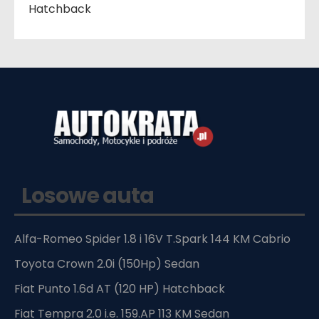
Hatchback
Losowe auta
Alfa-Romeo Spider 1.8 i 16V T.Spark 144 KM Cabrio
Toyota Crown 2.0i (150Hp) Sedan
Fiat Punto 1.6d AT (120 HP) Hatchback
Fiat Tempra 2.0 i.e. 159.AP 113 KM Sedan