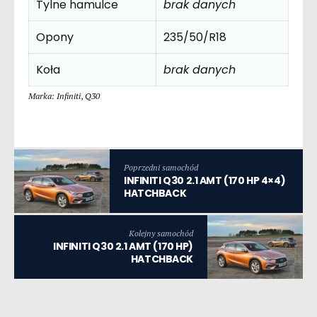
Tylne hamulce
brak danych
Opony
235/50/R18
Koła
brak danych
Marka: Infiniti
,
Q30
Poprzedni samochód
INFINITI Q30 2.1 AMT (170 HP 4×4)
HATCHBACK
Kolejny samochód
INFINITI Q30 2.1 AMT (170 HP)
HATCHBACK