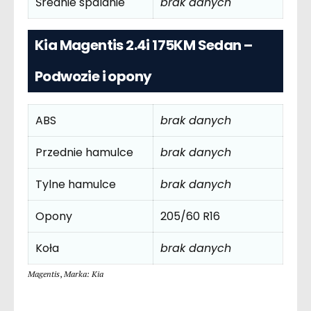
Średnie spalanie
brak danych
Kia Magentis 2.4i 175KM Sedan –
Podwozie i opony
ABS
brak danych
Przednie hamulce
brak danych
Tylne hamulce
brak danych
Opony
205/60 R16
Koła
brak danych
Magentis
,
Marka: Kia