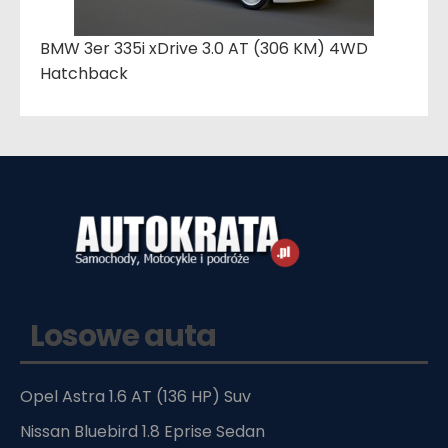
BMW 3er 335i xDrive 3.0 AT (306 KM) 4WD
Hatchback
Losowe auta
Opel Astra 1.6 AT (136 HP) Suv
Nissan Bluebird 1.8 Eprise Sedan