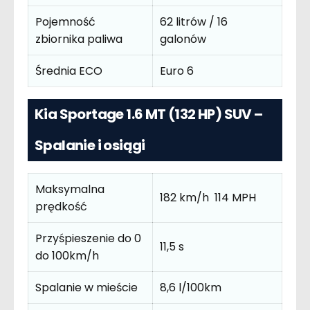
Pojemność
62 litrów / 16
zbiornika paliwa
galonów
Średnia ECO
Euro 6
Kia Sportage 1.6 MT (132 HP) SUV –
Spalanie i osiągi
Maksymalna
182 km/h 114 MPH
prędkość
Przyśpieszenie do 0
11,5 s
do 100km/h
Spalanie w mieście
8,6 l/100km