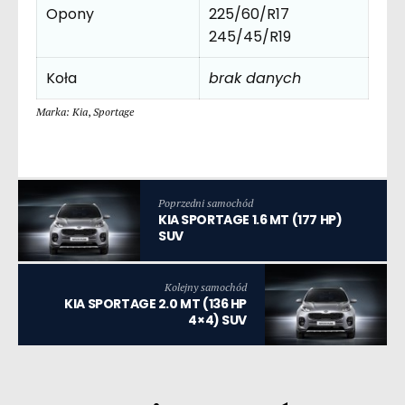
Opony
225/60/R17
245/45/R19
Koła
brak danych
Marka: Kia
,
Sportage
Poprzedni samochód
KIA SPORTAGE 1.6 MT (177 HP)
SUV
Kolejny samochód
KIA SPORTAGE 2.0 MT (136 HP
4×4) SUV