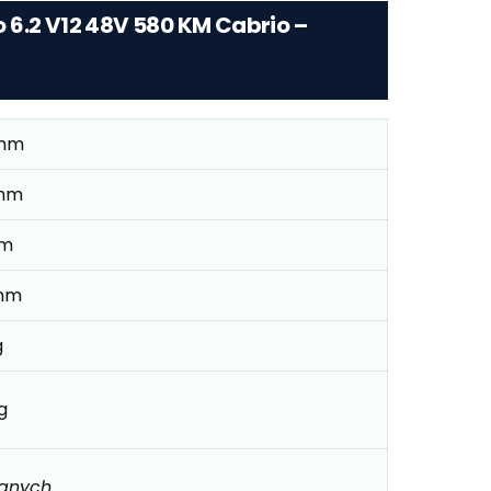
 6.2 V12 48V 580 KM Cabrio –
mm
mm
mm
mm
g
g
danych