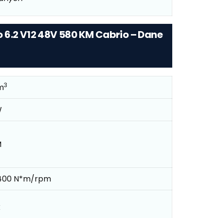
 6.2 V12 48V 580 KM Cabrio – Dane
3
m
W
M
400 N*m/rpm
k