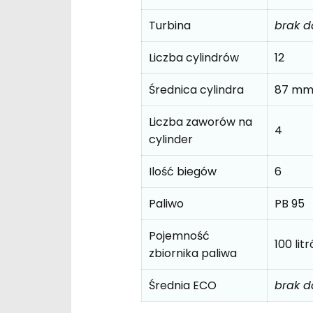
Turbina
brak 
Liczba cylindrów
12
Średnica cylindra
87 m
Liczba zaworów na
4
cylinder
Ilość biegów
6
Paliwo
PB 95
Pojemność
100 lit
zbiornika paliwa
Średnia ECO
brak 