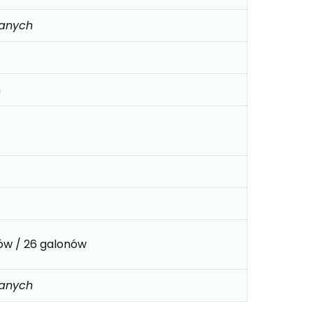
danych
m
rów / 26 galonów
danych