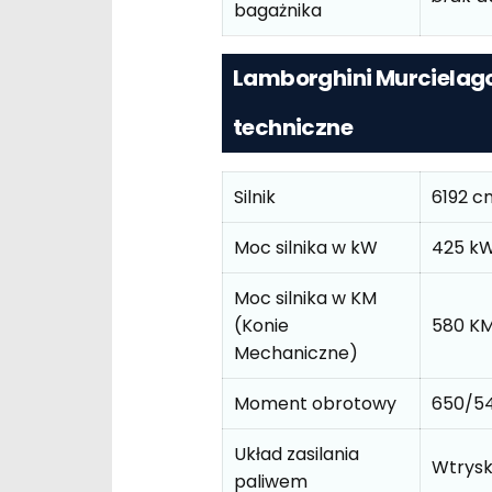
bagażnika
Lamborghini Murcielago
techniczne
Silnik
6192 c
Moc silnika w kW
425 k
Moc silnika w KM
(Konie
580 K
Mechaniczne)
Moment obrotowy
650/5
Układ zasilania
Wtrys
paliwem