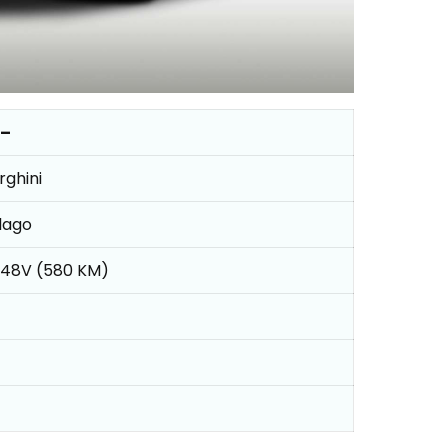
 –
ghini
lago
2 48V (580 KM)