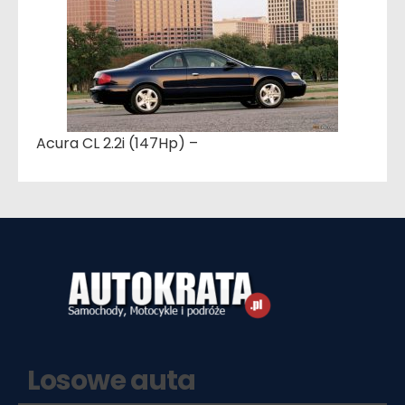
Acura CL 2.2i (147Hp) –
Losowe auta