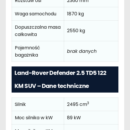
Rozstaw osi
2360 mm
Waga samochodu
1870 kg
Dopuszczalna masa
2550 kg
całkowita
Pojemność
brak danych
bagażnika
Land-Rover Defender 2.5 TD5 122
KM SUV – Dane techniczne
3
Silnik
2495 cm
Moc silnika w kW
89 kW