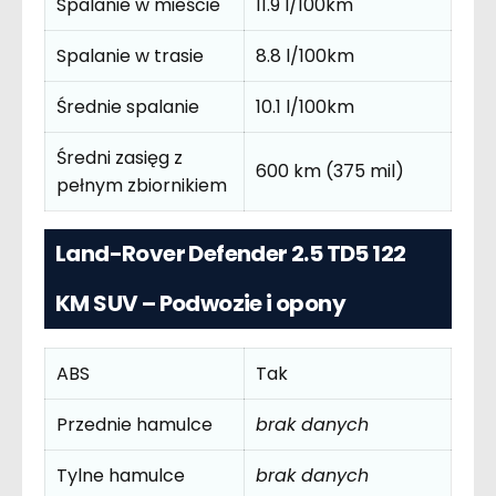
Spalanie w mieście
11.9 l/100km
Spalanie w trasie
8.8 l/100km
Średnie spalanie
10.1 l/100km
Średni zasięg z
600 km (375 mil)
pełnym zbiornikiem
Land-Rover Defender 2.5 TD5 122
KM SUV – Podwozie i opony
ABS
Tak
Przednie hamulce
brak danych
Tylne hamulce
brak danych