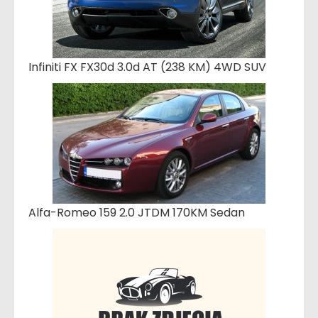
Infiniti FX FX30d 3.0d AT (238 KM) 4WD SUV
Alfa-Romeo 159 2.0 JTDM 170KM Sedan