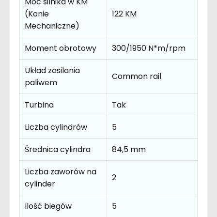
Moc silnika w KM
(Konie
122 KM
Mechaniczne)
Moment obrotowy
300/1950 N*m/rpm
Układ zasilania
Common rail
paliwem
Turbina
Tak
Liczba cylindrów
5
Średnica cylindra
84,5 mm
Liczba zaworów na
2
cylinder
Ilość biegów
5