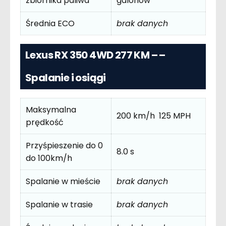
zbiornika paliwa
galonów
Średnia ECO
brak danych
Lexus RX 350 4WD 277 KM – –
Spalanie i osiągi
Maksymalna
200 km/h 125 MPH
prędkość
Przyśpieszenie do 0
8.0 s
do 100km/h
Spalanie w mieście
brak danych
Spalanie w trasie
brak danych