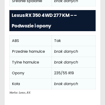
Średnie spalanie
brak danych
Lexus RX 350 4WD 277 KM – –
Podwozie i opony
ABS
Tak
Przednie hamulce
brak danych
Tylne hamulce
brak danych
Opony
235/55 R19
Koła
brak danych
Marka: Lexus
,
RX