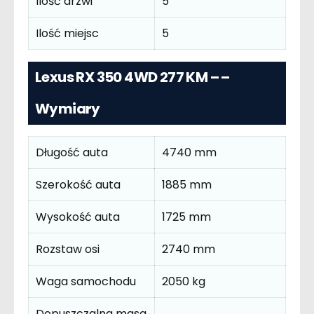
Ilość drzwi
5
Ilość miejsc
5
Lexus RX 350 4WD 277 KM – –
Wymiary
Długość auta
4740 mm
Szerokość auta
1885 mm
Wysokość auta
1725 mm
Rozstaw osi
2740 mm
Waga samochodu
2050 kg
Dopuszczalna masa