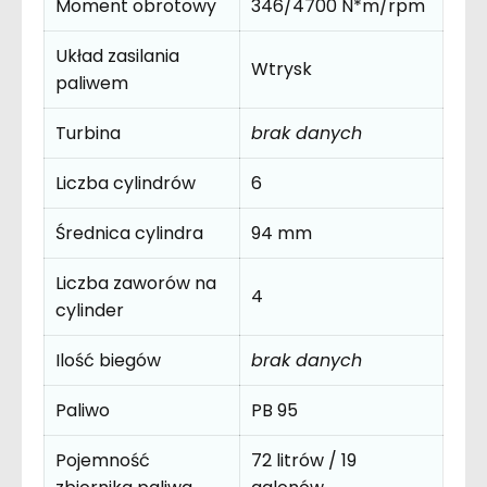
Moment obrotowy
346/4700 N*m/rpm
Układ zasilania
Wtrysk
paliwem
Turbina
brak danych
Liczba cylindrów
6
Średnica cylindra
94 mm
Liczba zaworów na
4
cylinder
Ilość biegów
brak danych
Paliwo
PB 95
Pojemność
72 litrów / 19