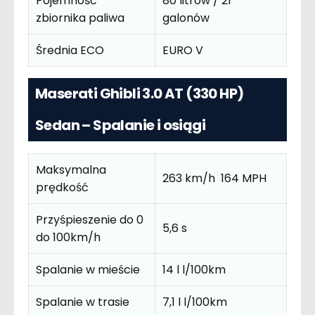
Pojemność
80 litrów / 21
zbiornika paliwa
galonów
Średnia ECO
EURO V
Maserati Ghibli 3.0 AT (330 HP)
Sedan – Spalanie i osiągi
Maksymalna
263 km/h 164 MPH
prędkość
Przyśpieszenie do 0
5,6 s
do 100km/h
Spalanie w mieście
14 l l/100km
Spalanie w trasie
7,1 l l/100km