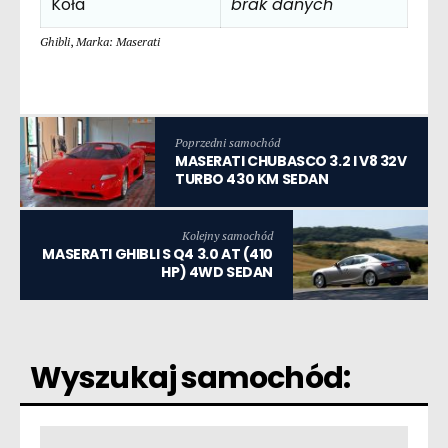
Koła
brak danych
Ghibli
,
Marka: Maserati
Poprzedni samochód
MASERATI CHUBASCO 3.2 I V8 32V
TURBO 430 KM SEDAN
Kolejny samochód
MASERATI GHIBLI S Q4 3.0 AT (410
HP) 4WD SEDAN
Wyszukaj samochód: