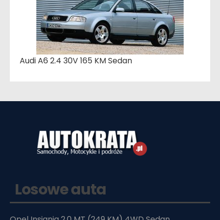
Audi A6 2.4 30V 165 KM Sedan
Losowe auta
Opel Insignia 2.0 MT (249 KM) 4WD Sedan