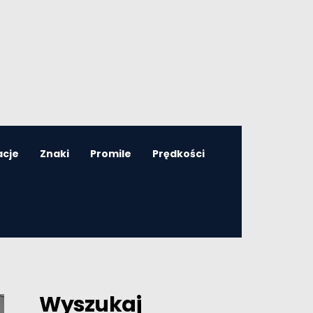
acje
Znaki
Promile
Prędkości
Wyszukaj