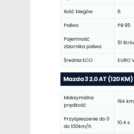
Ilość biegów
6
Paliwo
PB 95
Pojemność
51 litr
zbiornika paliwa
Średnia ECO
EURO 
Mazda 3 2.0 AT (120 KM)
Maksymalna
194 km
prędkość
Przyśpieszenie do 0
10.4 s
do 100km/h