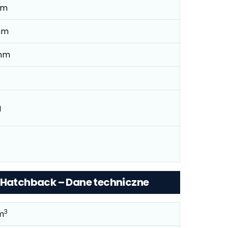
mm
mm
mm
g
) Hatchback – Dane techniczne
3
m