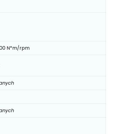
000 N*m/rpm
k
danych
danych