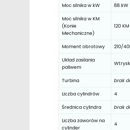
Moc silnika w kW
88 kW
Moc silnika w KM
(Konie
120 KM
Mechaniczne)
Moment obrotowy
210/4
Układ zasilania
Wtrys
paliwem
Turbina
brak 
Liczba cylindrów
4
Średnica cylindra
brak 
Liczba zaworów na
4
cylinder