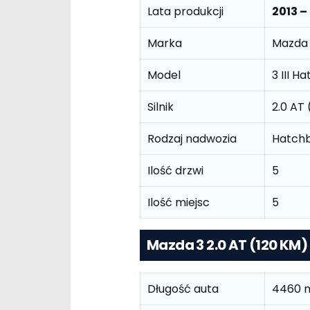
Lata produkcji
2013 –
Marka
Mazda
Model
3 III H
Silnik
2.0 AT
Rodzaj nadwozia
Hatch
Ilość drzwi
5
Ilość miejsc
5
Mazda 3 2.0 AT (120 KM
Długość auta
4460