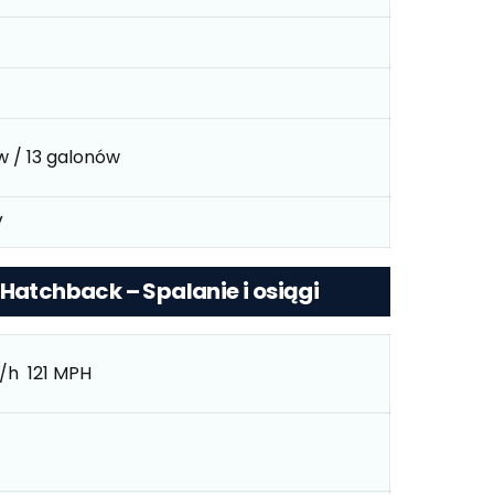
ów / 13 galonów
V
 Hatchback – Spalanie i osiągi
/h 121 MPH