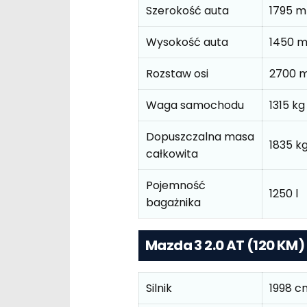
Szerokość auta
1795 
Wysokość auta
1450 
Rozstaw osi
2700 
Waga samochodu
1315 kg
Dopuszczalna masa
1835 k
całkowita
Pojemność
1250 l
bagażnika
Mazda 3 2.0 AT (120 KM
Silnik
1998 c