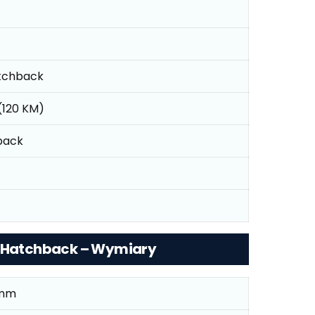
atchback
 (120 KM)
back
) Hatchback – Wymiary
 mm