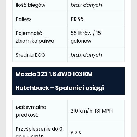
Ilość biegów
brak danych
Paliwo
PB 95
Pojemność
55 litrów / 15
zbiornika paliwa
galonów
Średnia ECO
brak danych
Mazda 323 1.8 4WD 103 KM
Hatchback – Spalanie i osiągi
Maksymalna
210 km/h 131 MPH
prędkość
Przyśpieszenie do 0
8.2 s
do 100km/h