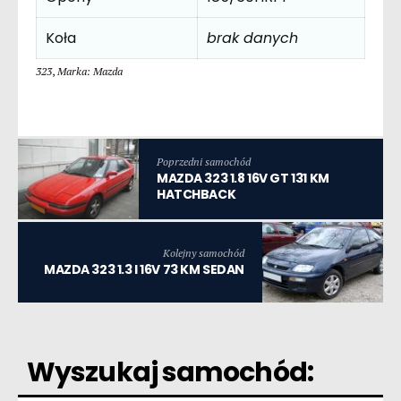
Koła
brak danych
323
,
Marka: Mazda
Poprzedni samochód
MAZDA 323 1.8 16V GT 131 KM
HATCHBACK
Kolejny samochód
MAZDA 323 1.3 I 16V 73 KM SEDAN
Wyszukaj samochód: