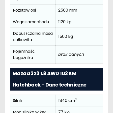
Rozstaw osi
2500 mm
Waga samochodu
1120 kg
Dopuszczalna masa
1560 kg
całkowita
Pojemność
brak danych
bagażnika
Mazda 323 1.8 4WD 103 KM
Hatchback – Dane techniczne
3
Silnik
1840 cm
Moc silnika w kW
77 kW