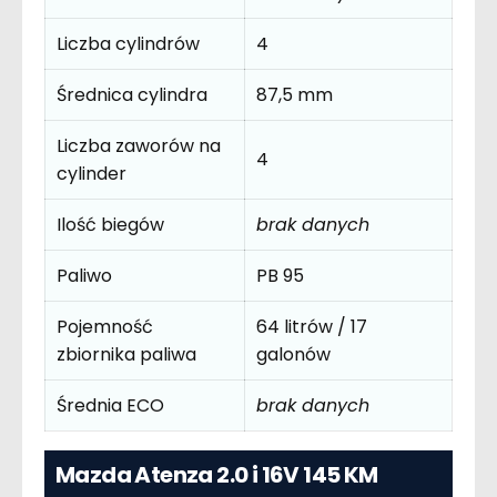
Liczba cylindrów
4
Średnica cylindra
87,5 mm
Liczba zaworów na
4
cylinder
Ilość biegów
brak danych
Paliwo
PB 95
Pojemność
64 litrów / 17
zbiornika paliwa
galonów
Średnia ECO
brak danych
Mazda Atenza 2.0 i 16V 145 KM