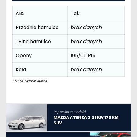
ABS
Tak
Przednie hamulce
brak danych
Tylne hamulce
brak danych
Opony
195/65 R15
Koła
brak danych
Atenza
,
Marka: Mazda
Poprzedni samochód
MAZDA ATENZA 2.3 I 16V 175 KM
SUV