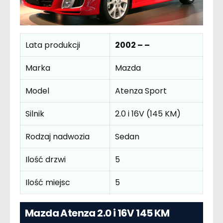
Lata produkcji
2002 – –
Marka
Mazda
Model
Atenza Sport
Silnik
2.0 i 16V (145 KM)
Rodzaj nadwozia
Sedan
Ilość drzwi
5
Ilość miejsc
5
Mazda Atenza 2.0 i 16V 145 KM