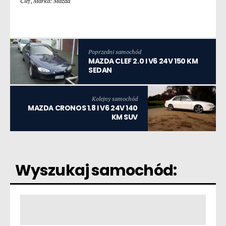
Clef
,
Marka: Mazda
Poprzedni samochód
MAZDA CLEF 2.0 I V6 24V 150 KM
SEDAN
Kolejny samochód
MAZDA CRONOS 1.8 I V6 24V 140
KM SUV
Wyszukaj samochód: