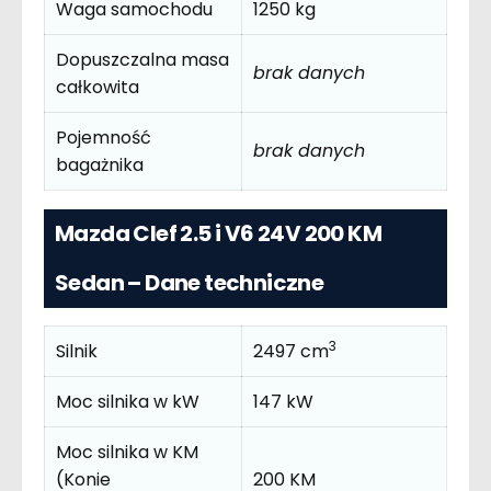
Waga samochodu
1250 kg
Dopuszczalna masa
brak danych
całkowita
Pojemność
brak danych
bagażnika
Mazda Clef 2.5 i V6 24V 200 KM
Sedan – Dane techniczne
3
Silnik
2497 cm
Moc silnika w kW
147 kW
Moc silnika w KM
(Konie
200 KM