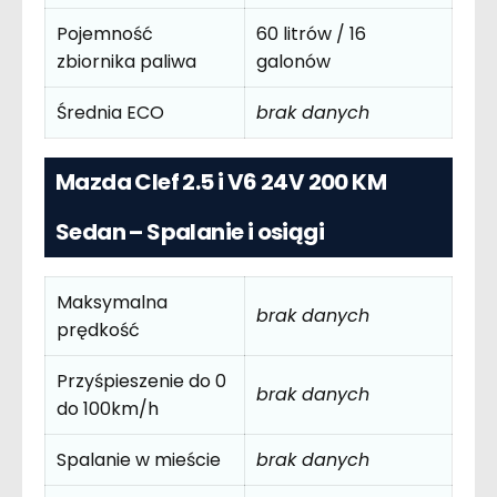
Pojemność
60 litrów / 16
zbiornika paliwa
galonów
Średnia ECO
brak danych
Mazda Clef 2.5 i V6 24V 200 KM
Sedan – Spalanie i osiągi
Maksymalna
brak danych
prędkość
Przyśpieszenie do 0
brak danych
do 100km/h
Spalanie w mieście
brak danych