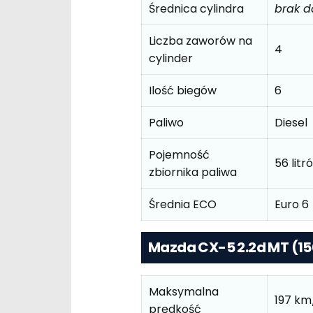
Średnica cylindra
brak 
Liczba zaworów na
4
cylinder
Ilość biegów
6
Paliwo
Diesel
Pojemność
56 litr
zbiornika paliwa
Średnia ECO
Euro 6
Mazda CX-5 2.2d MT (150
Maksymalna
197 km
prędkość