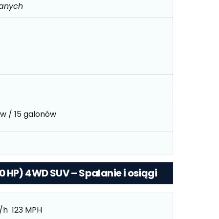
danych
ów / 15 galonów
 HP) 4WD SUV – Spalanie i osiągi
/h 123 MPH