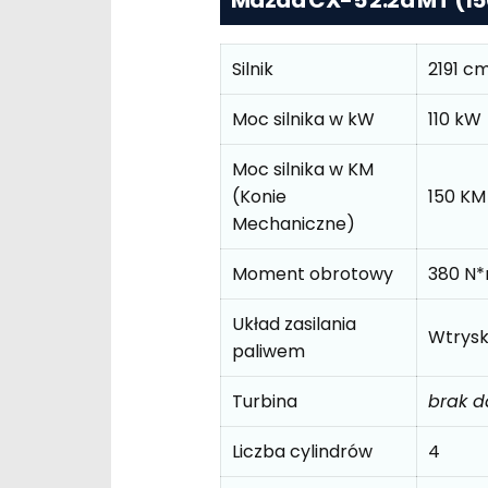
Mazda CX-5 2.2d MT (15
Silnik
2191 c
Moc silnika w kW
110 kW
Moc silnika w KM
(Konie
150 KM
Mechaniczne)
Moment obrotowy
380 N
Układ zasilania
Wtrys
paliwem
Turbina
brak 
Liczba cylindrów
4