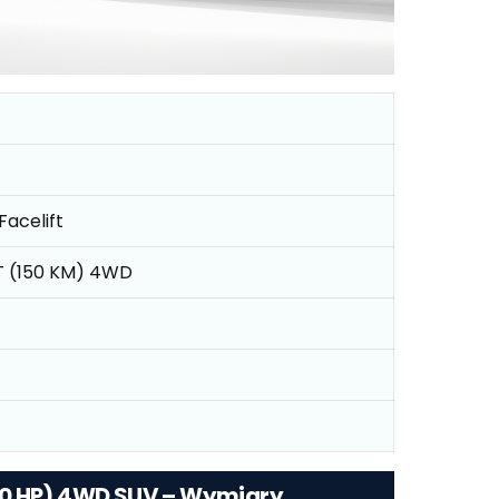
Facelift
T (150 KM) 4WD
50 HP) 4WD SUV – Wymiary