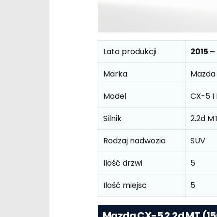
Lata produkcji
2015 –
Marka
Mazda
Model
CX-5 I 
Silnik
2.2d M
Rodzaj nadwozia
SUV
Ilość drzwi
5
Ilość miejsc
5
Mazda CX-5 2.2d MT (1