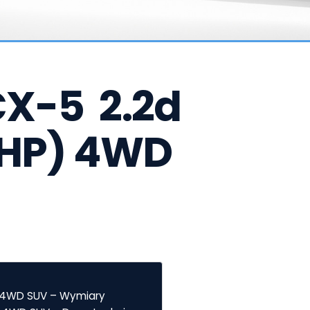
-5  2.2d 
 HP) 4WD 
) 4WD SUV – Wymiary