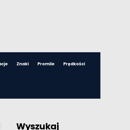
acje
Znaki
Promile
Prędkości
Wyszukaj