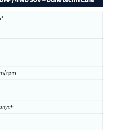
0 HP) 4WD SUV – Dane techniczne
3
m
*m/rpm
k
danych