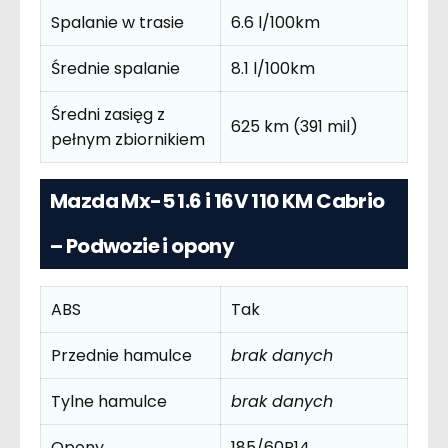
Spalanie w trasie
6.6 l/100km
Średnie spalanie
8.1 l/100km
Średni zasięg z
625 km (391 mil)
pełnym zbiornikiem
Mazda Mx-5 1.6 i 16V 110 KM Cabrio
– Podwozie i opony
ABS
Tak
Przednie hamulce
brak danych
Tylne hamulce
brak danych
Opony
185/60R14