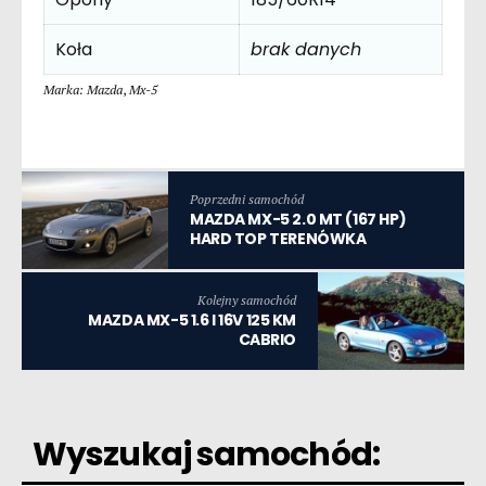
Koła
brak danych
Marka: Mazda
,
Mx-5
Poprzedni samochód
MAZDA MX-5 2.0 MT (167 HP)
HARD TOP TERENÓWKA
Kolejny samochód
MAZDA MX-5 1.6 I 16V 125 KM
CABRIO
Wyszukaj samochód: