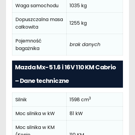
Waga samochodu
1035 kg
Dopuszczalna masa
1255 kg
całkowita
Pojemność
brak danych
bagażnika
Mazda Mx-5 1.6 i 16V 110 KM Cabrio
– Dane techniczne
3
Silnik
1598 cm
Moc silnika w kW
81 kW
Moc silnika w KM
(Konie
110 KM