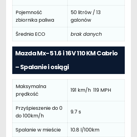
Pojemność
50 litrów / 13
zbiornika paliwa
galonów
Średnia ECO
brak danych
Mazda Mx-5 1.6 i 16V 110 KM Cabrio
– Spalanie i osiągi
Maksymalna
191 km/h 119 MPH
prędkość
Przyśpieszenie do 0
9.7 s
do 100km/h
Spalanie w mieście
10.8 l/100km