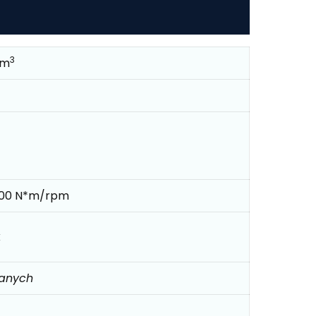
3
cm
500 N*m/rpm
k
danych