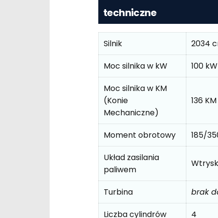
techniczne
Silnik
2034 
Moc silnika w kW
100 kW
Moc silnika w KM
(Konie
136 KM
Mechaniczne)
Moment obrotowy
185/3
Układ zasilania
Wtrys
paliwem
Turbina
brak 
Liczba cylindrów
4