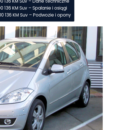
0 136 KM Suv – Dane techniczne
 136 KM Suv – Spalanie i osiągi
0 136 KM Suv – Podwozie i opony