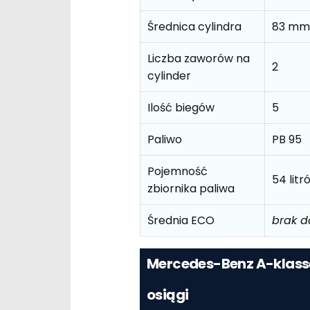
Średnica cylindra
83 mm
Liczba zaworów na
2
cylinder
Ilość biegów
5
Paliwo
PB 95
Pojemność
54 litr
zbiornika paliwa
Średnia ECO
brak 
Mercedes-Benz A-klasse 
osiągi