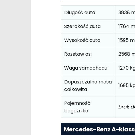
Długość auta
3838 
Szerokość auta
1764 
Wysokość auta
1595 
Rozstaw osi
2568 
Waga samochodu
1270 k
Dopuszczalna masa
1695 k
całkowita
Pojemność
brak 
bagażnika
Mercedes-Benz A-klasse