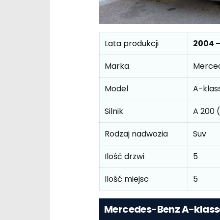
Lata produkcji
2004 
Marka
Merce
Model
A-klas
Silnik
A 200 
Rodzaj nadwozia
Suv
Ilość drzwi
5
Ilość miejsc
5
Mercedes-Benz A-klasse