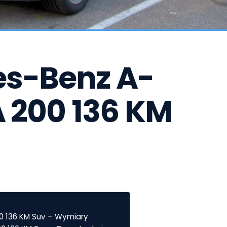
s-Benz A-
A 200 136 KM 
0 136 KM Suv – Wymiary