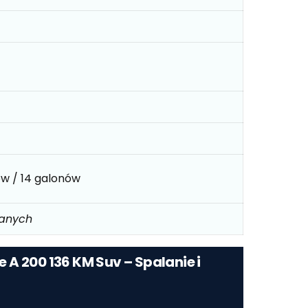
ów / 14 galonów
danych
A 200 136 KM Suv – Spalanie i