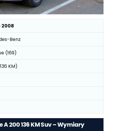
– 2008
des-Benz
se (169)
(136 KM)
 A 200 136 KM Suv – Wymiary