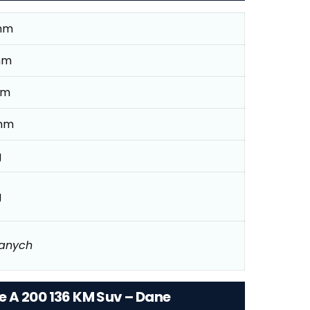
mm
mm
mm
mm
g
g
danych
 A 200 136 KM Suv – Dane