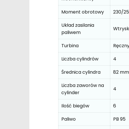
Moment obrotowy
230/2
Układ zasilania
Wtrys
paliwem
Turbina
Ręczn
Liczba cylindrów
4
Średnica cylindra
82 mm
Liczba zaworów na
4
cylinder
Ilość biegów
6
Paliwo
PB 95