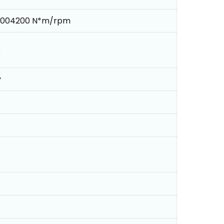
5004200 N*m/rpm
k
y