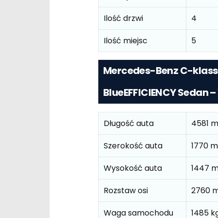
Ilość drzwi
4
Ilość miejsc
5
Mercedes-Benz C-klass
BlueEFFICIENCY Sedan 
Długość auta
4581 
Szerokość auta
1770 
Wysokość auta
1447 
Rozstaw osi
2760 
Waga samochodu
1485 k