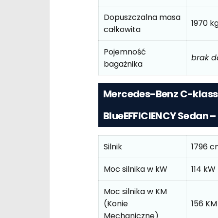
Dopuszczalna masa
1970 k
całkowita
Pojemność
brak 
bagażnika
Mercedes-Benz C-klass
BlueEFFICIENCY Sedan –
Silnik
1796 c
Moc silnika w kW
114 kW
Moc silnika w KM
(Konie
156 KM
Mechaniczne)