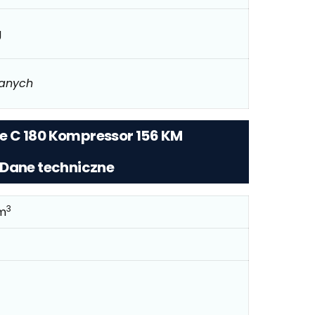
g
danych
e C 180 Kompressor 156 KM
 Dane techniczne
3
m