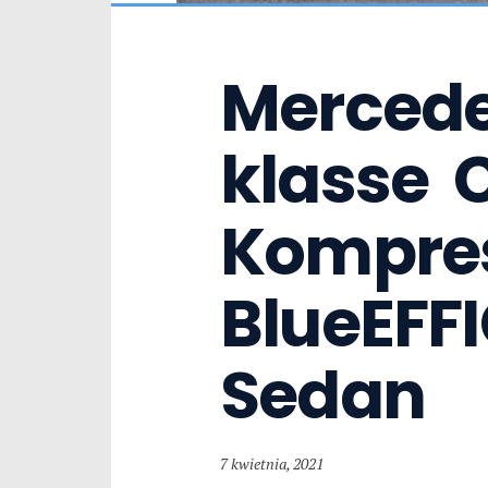
Mercede
klasse  C
Kompres
BlueEFFI
Sedan
7 kwietnia, 2021