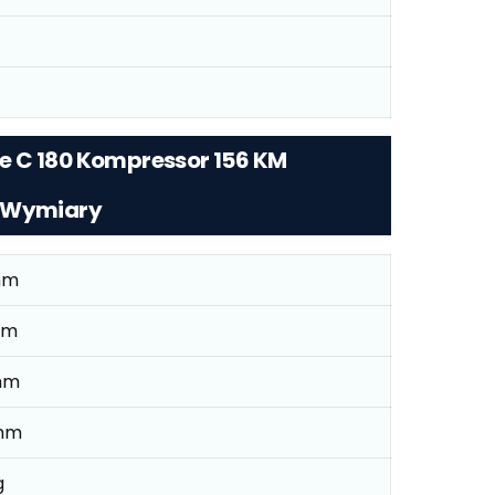
e C 180 Kompressor 156 KM
– Wymiary
mm
mm
mm
mm
g