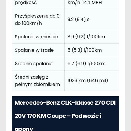
prędkość
km/h 144 MPH
Przyśpieszenie do 0
9.2 (9.4) s
do 100km/h
Spalanie w mieście
8.9 (9.2) l/100km
Spalanie w trasie
5 (5.3) l/100km
Średnie spalanie
6.7 (6.9) l/100km
Średni zasięg z
1033 km (646 mil)
pełnym zbiornikiem
Mercedes-Benz CLK-klasse 270 CDI
20V 170 KM Coupe – Podwozie i
opony