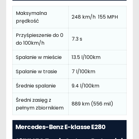
Maksymalna
248 km/h 155 MPH
prędkość
Przyśpieszenie do 0
7.3 s
do 100km/h
Spalanie w mieście
13.5 l/100km
Spalanie w trasie
7 l/100km
Średnie spalanie
9.4 l/100km
Średni zasięg z
889 km (556 mil)
pełnym zbiornikiem
Mercedes-Benz E-klasse E280