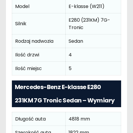
Model
E-klasse (W211)
E280 (231KM) 7G-
Silnik
Tronic
Rodzaj nadwozia
Sedan
Ilość drzwi
4
Ilość miejsc
5
Mercedes-Benz E-klasse E280
231KM 7G Tronic Sedan – Wymiary
Długość auta
4818 mm
Szerokość auta
1822 mm