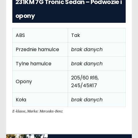
231KM 7G Tronic Sedan – Podwozie i
opony
ABS
Tak
Przednie hamulce
brak danych
Tylne hamulce
brak danych
205/60 R16,
Opony
245/45R17
Koła
brak danych
E-klasse
,
Marka: Mercedes-Benz