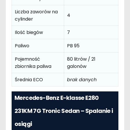
Liczba zaworów na
4
cylinder
Ilość biegów
7
Paliwo
PB 95
Pojemność
80 litrów / 21
zbiornika paliwa
galonów
Średnia ECO
brak danych
Mercedes-Benz E-klasse E280
231KM 7G Tronic Sedan – Spalanie i
osiągi