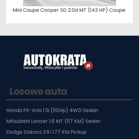
Mini Coupe Cooper SD 2.0d MT (143 HP) Coupe
Losowe auta
Honda Fit-Aria 1.5i (110Hp) 4WD Sedan
Mitsubishi Lancer 1.6 MT (117 KM) Sedan
Dodge Dakota 3.9 i 177 KM Pickup