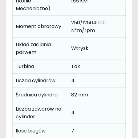
(Konie
156 KM
Mechaniczne)
250/12504000
Moment obrotowy
N*m/rpm
Układ zasilania
Wtrysk
paliwem
Turbina
Tak
Liczba cylindrów
4
Średnica cylindra
82 mm
Liczba zaworów na
4
cylinder
Ilość biegów
7