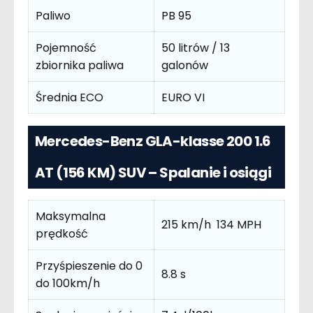
Paliwo
PB 95
Pojemność
50 litrów / 13
zbiornika paliwa
galonów
Średnia ECO
EURO VI
Mercedes-Benz GLA-klasse 200 1.6
AT (156 KM) SUV – Spalanie i osiągi
Maksymalna
215 km/h 134 MPH
prędkość
Przyśpieszenie do 0
8.8 s
do 100km/h