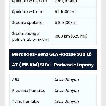
Spalanie w mieście
7.4 l/100km
Spalanie w trasie
5.1 l/100km
Średnie spalanie
5.9 l/100km
Średni zasięg z
1000 km (625 mil)
pełnym zbiornikiem
Mercedes-Benz GLA-klasse 200 1.6
AT (156 KM) SUV – Podwozie i opony
ABS
brak danych
Przednie hamulce
brak danych
Tylne hamulce
brak danych